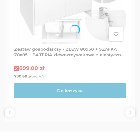
Zestaw gospodarczy - ZLEW 80x50 + SZAFKA
78x85 + BATERIA zlewozmywakowa z elastyczną
wylewką + Dozownik
Cena promocyjna
899,00 zł
Cena
bez VAT
730,89 zł
Do koszyka