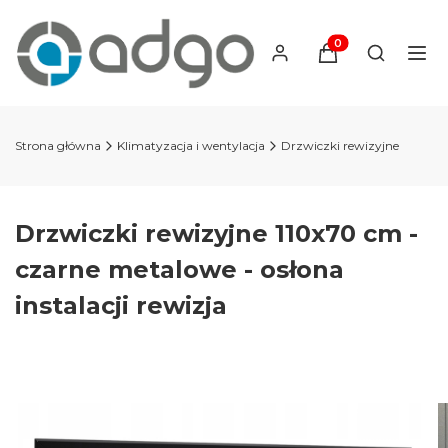
Produkty w koszyku
Otwórz wy
Strona główna
Klimatyzacja i wentylacja
Drzwiczki rewizyjne
Drzwiczki rewizyjne 110x70 cm -
czarne metalowe - osłona
instalacji rewizja