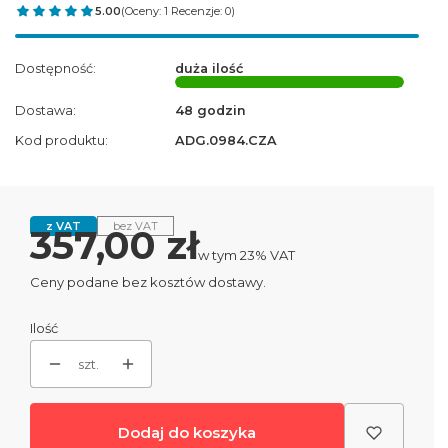
5.00
(Oceny: 1 Recenzje: 0)
Dostępność:
duża ilość
Dostawa:
48 godzin
Kod produktu:
ADG.0984.CZA
z VAT
bez VAT
Cena
357,00 zł
w tym 23% VAT
w tym
23%
VAT
Ceny podane bez kosztów dostawy.
Ilość
szt.
Dodaj do koszyka