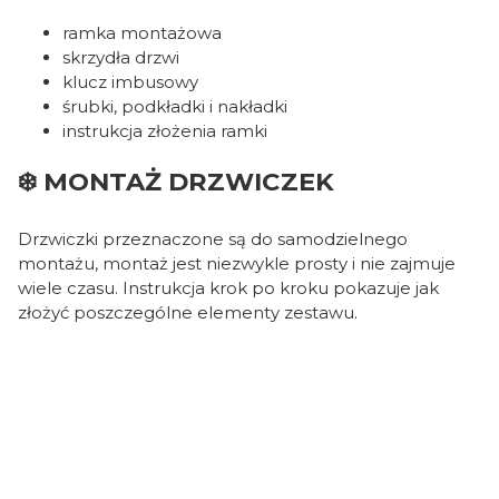
ramka montażowa
skrzydła drzwi
klucz imbusowy
śrubki, podkładki i nakładki
instrukcja złożenia ramki
❄️ MONTAŻ DRZWICZEK
Drzwiczki przeznaczone są do samodzielnego
montażu, montaż jest niezwykle prosty i nie zajmuje
wiele czasu. Instrukcja krok po kroku pokazuje jak
złożyć poszczególne elementy zestawu.
Oceń i opisz
5.00
Liczba ocen: 1