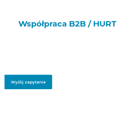
Współpraca B2B / HURT
Prowadzisz sklep internetowy, punkt handlowy, firmę usługową
lub realizujesz większe zamówienia dla swoich klientów lub
potrzebujesz artykułów do swojej firmy? Podaj swój adres e-
mail, jeżeli chcesz otrzymać szczegółowe informację dotyczące
oferty hurtowej i współpracy B2B.
Wyślij zapytanie
Podając swojego firmowego maila, zgadzasz się na przesłanie informacji
handlowych dotyczący współpracy hurtowej / B2B.
Polityką prywatności
.
Więcej informacji na temat naszej oferty
hurtowej znajdziesz pod
linkiem:
HURT
ADGO