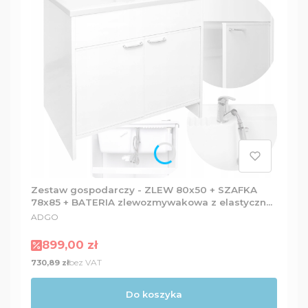
Zestaw gospodarczy - ZLEW 80x50 + SZAFKA
78x85 + BATERIA zlewozmywakowa z elastyczną
PRODUCENT
wylewką + Dozownik
ADGO
Cena promocyjna
899,00 zł
Cena
bez VAT
730,89 zł
Do koszyka