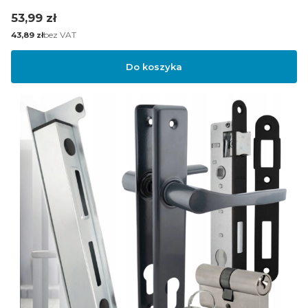
Cena
53,99 zł
Cena
bez VAT
43,89 zł
Do koszyka