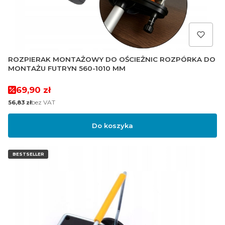
ROZPIERAK MONTAŻOWY DO OŚCIEŻNIC ROZPÓRKA DO
MONTAŻU FUTRYN 560-1010 MM
Cena promocyjna
69,90 zł
Cena
bez VAT
56,83 zł
Do koszyka
BESTSELLER