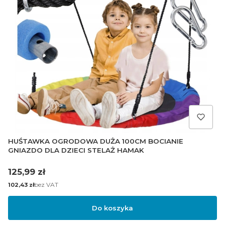
HUŚTAWKA OGRODOWA DUŻA 100CM BOCIANIE
GNIAZDO DLA DZIECI STELAŻ HAMAK
Cena
125,99 zł
Cena
bez VAT
102,43 zł
Do koszyka