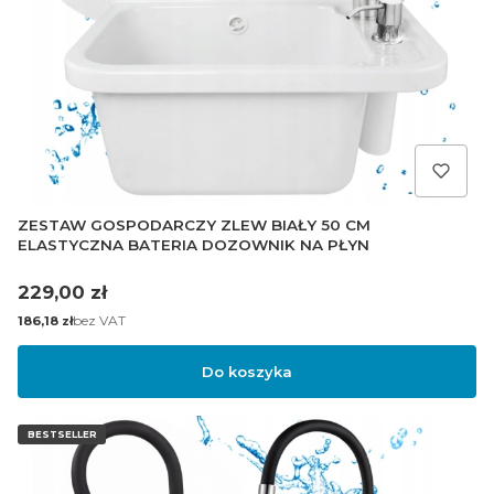
ZESTAW GOSPODARCZY ZLEW BIAŁY 50 CM
ELASTYCZNA BATERIA DOZOWNIK NA PŁYN
Cena
229,00 zł
Cena
bez VAT
186,18 zł
Do koszyka
BESTSELLER