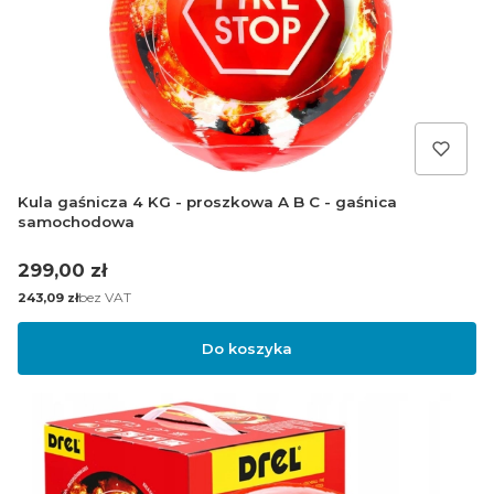
Kula gaśnicza 4 KG - proszkowa A B C - gaśnica
samochodowa
Cena
299,00 zł
Cena
bez VAT
243,09 zł
Do koszyka