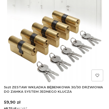
5szt ZESTAW WKŁADKA BĘBENKOWA 30/30 DRZWIOWA
DO ZAMKA SYSTEM JEDNEGO KLUCZA
Cena
59,90 zł
Cena
bez VAT
48,70 zł