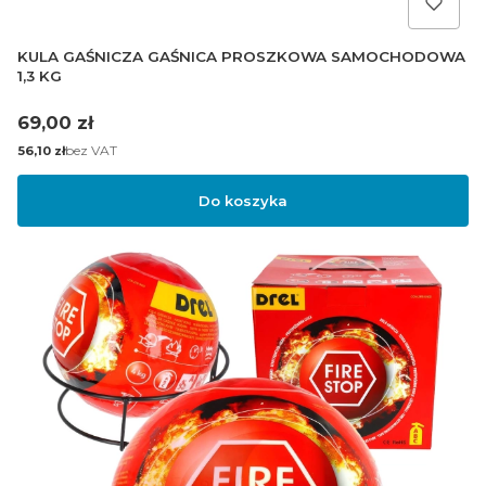
KULA GAŚNICZA GAŚNICA PROSZKOWA SAMOCHODOWA
1,3 KG
Cena
69,00 zł
Cena
bez VAT
56,10 zł
Do koszyka