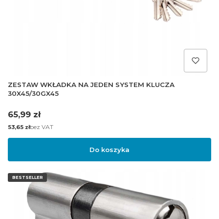
ZESTAW WKŁADKA NA JEDEN SYSTEM KLUCZA
30X45/30GX45
Cena
65,99 zł
Cena
bez VAT
53,65 zł
Do koszyka
BESTSELLER