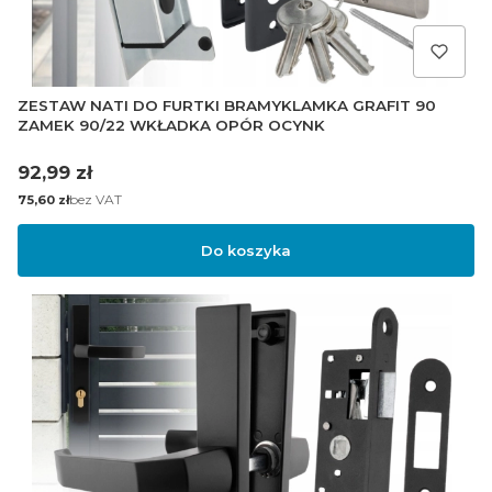
ZESTAW NATI DO FURTKI BRAMYKLAMKA GRAFIT 90
ZAMEK 90/22 WKŁADKA OPÓR OCYNK
Cena
92,99 zł
Cena
bez VAT
75,60 zł
Do koszyka