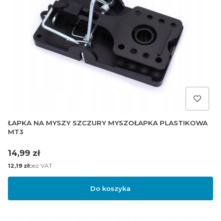
ŁAPKA NA MYSZY SZCZURY MYSZOŁAPKA PLASTIKOWA
MT3
Cena
14,99 zł
Cena
bez VAT
12,19 zł
Do koszyka