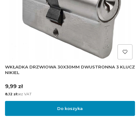
WKŁADKA DRZWIOWA 30X30MM DWUSTRONNA 3 KLUCZ
NIKIEL
Cena
9,99 zł
Cena
bez VAT
8,12 zł
Do koszyka