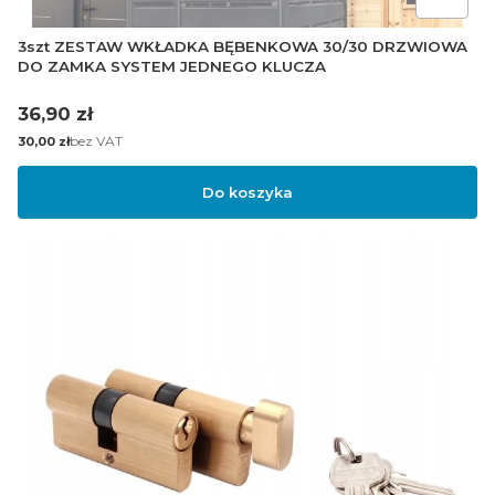
3szt ZESTAW WKŁADKA BĘBENKOWA 30/30 DRZWIOWA
DO ZAMKA SYSTEM JEDNEGO KLUCZA
Cena
36,90 zł
Cena
bez VAT
30,00 zł
Do koszyka