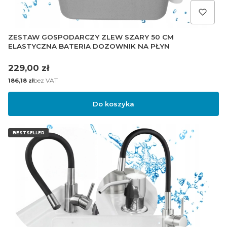
ZESTAW GOSPODARCZY ZLEW SZARY 50 CM
ELASTYCZNA BATERIA DOZOWNIK NA PŁYN
Cena
229,00 zł
Cena
bez VAT
186,18 zł
Do koszyka
BESTSELLER