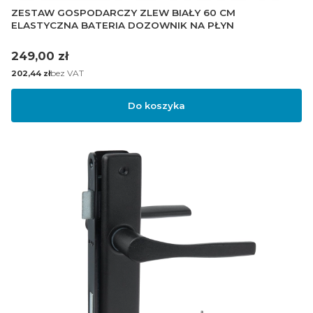
ZESTAW GOSPODARCZY ZLEW BIAŁY 60 CM
ELASTYCZNA BATERIA DOZOWNIK NA PŁYN
Cena
249,00 zł
Cena
bez VAT
202,44 zł
Do koszyka