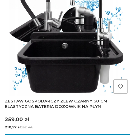
ZESTAW GOSPODARCZY ZLEW CZARNY 60 CM
ELASTYCZNA BATERIA DOZOWNIK NA PŁYN
Cena
259,00 zł
Cena
bez VAT
210,57 zł