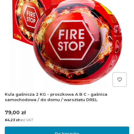
Kula gaśnicza 2 KG - proszkowa A B C - gaśnica
samochodowa / do domu / warsztatu DREL
Cena
79,00 zł
Cena
bez VAT
64,23 zł
Do koszyka