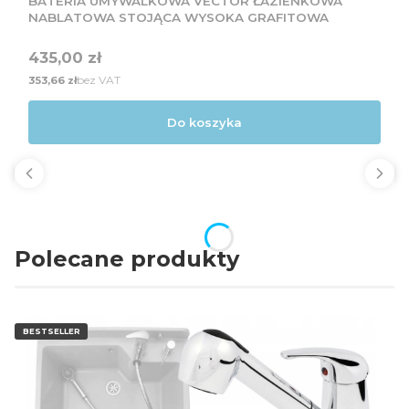
BATERIA UMYWALKOWA VECTOR ŁAZIENKOWA
NABLATOWA STOJĄCA WYSOKA GRAFITOWA
Cena
435,00 zł
Cena
bez VAT
353,66 zł
Do koszyka
Polecane produkty
BESTSELLER