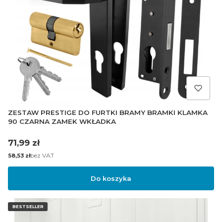
ZESTAW PRESTIGE DO FURTKI BRAMY BRAMKI KLAMKA
90 CZARNA ZAMEK WKŁADKA
Cena
71,99 zł
Cena
bez VAT
58,53 zł
Do koszyka
BESTSELLER