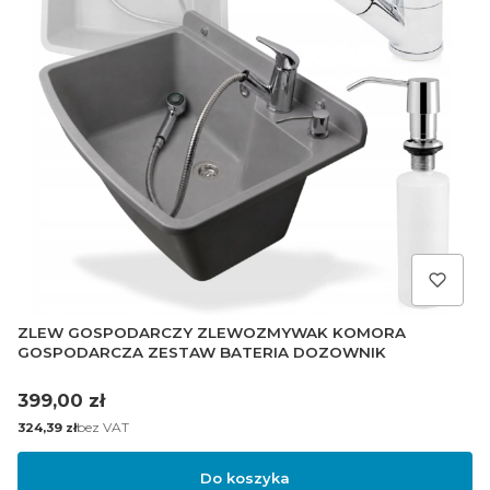
ZLEW GOSPODARCZY ZLEWOZMYWAK KOMORA
GOSPODARCZA ZESTAW BATERIA DOZOWNIK
Cena
399,00 zł
Cena
bez VAT
324,39 zł
Do koszyka