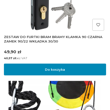
ZESTAW DO FURTKI BRAM BRAMY KLAMKA 90 CZARNA
ZAMEK 90/22 WKŁADKA 30/30
Cena
49,90 zł
Cena
bez VAT
40,57 zł
Do koszyka