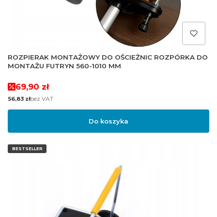
ROZPIERAK MONTAŻOWY DO OŚCIEŻNIC ROZPÓRKA DO
MONTAŻU FUTRYN 560-1010 MM
Cena promocyjna
69,90 zł
Cena
bez VAT
56,83 zł
Do koszyka
BESTSELLER