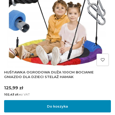
HUŚTAWKA OGRODOWA DUŻA 100CM BOCIANIE
GNIAZDO DLA DZIECI STELAŻ HAMAK
Cena
125,99 zł
Cena
bez VAT
102,43 zł
Do koszyka