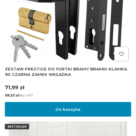
ZESTAW PRESTIGE DO FURTKI BRAMY BRAMKI KLAMKA
90 CZARNA ZAMEK WKŁADKA
Cena
71,99 zł
Cena
bez VAT
58,53 zł
Do koszyka
BESTSELLER