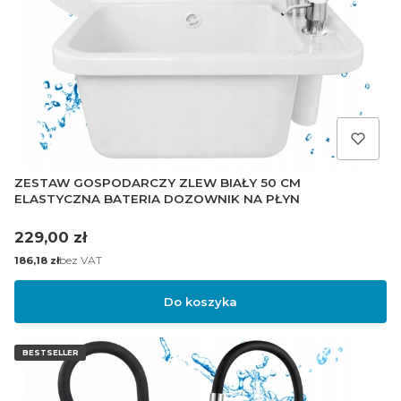
ZESTAW GOSPODARCZY ZLEW BIAŁY 50 CM
ELASTYCZNA BATERIA DOZOWNIK NA PŁYN
Cena
229,00 zł
Cena
bez VAT
186,18 zł
Do koszyka
BESTSELLER