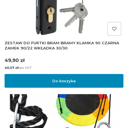
ZESTAW DO FURTKI BRAM BRAMY KLAMKA 90 CZARNA
ZAMEK 90/22 WKŁADKA 30/30
Cena
49,90 zł
Cena
bez VAT
40,57 zł
Do koszyka