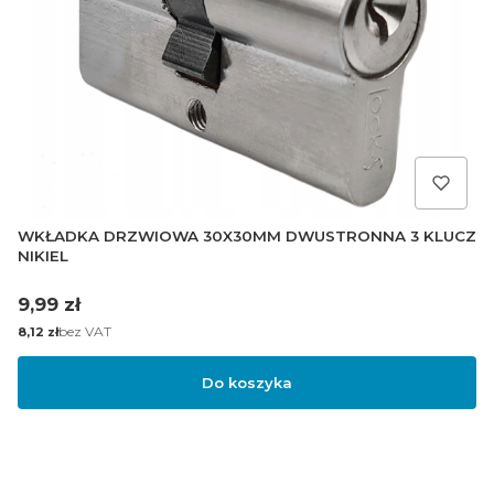
WKŁADKA DRZWIOWA 30X30MM DWUSTRONNA 3 KLUCZ
NIKIEL
Cena
9,99 zł
Cena
bez VAT
8,12 zł
Do koszyka