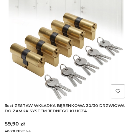
5szt ZESTAW WKŁADKA BĘBENKOWA 30/30 DRZWIOWA
DO ZAMKA SYSTEM JEDNEGO KLUCZA
Cena
59,90 zł
Cena
bez VAT
48,70 zł