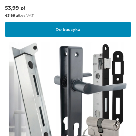
Cena
53,99 zł
Cena
bez VAT
43,89 zł
Do koszyka