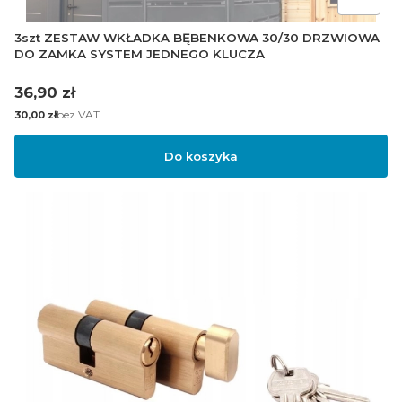
3szt ZESTAW WKŁADKA BĘBENKOWA 30/30 DRZWIOWA
DO ZAMKA SYSTEM JEDNEGO KLUCZA
Cena
36,90 zł
Cena
bez VAT
30,00 zł
Do koszyka