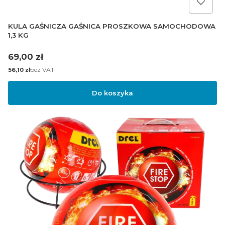
KULA GAŚNICZA GAŚNICA PROSZKOWA SAMOCHODOWA
1,3 KG
Cena
69,00 zł
Cena
bez VAT
56,10 zł
Do koszyka