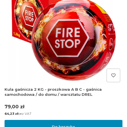
Kula gaśnicza 2 KG - proszkowa A B C - gaśnica
samochodowa / do domu / warsztatu DREL
Cena
79,00 zł
Cena
bez VAT
64,23 zł
Do koszyka