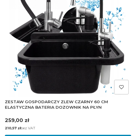
ZESTAW GOSPODARCZY ZLEW CZARNY 60 CM
ELASTYCZNA BATERIA DOZOWNIK NA PŁYN
Cena
259,00 zł
Cena
bez VAT
210,57 zł