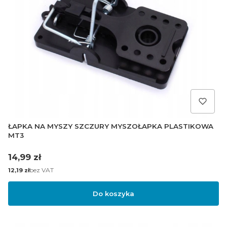
ŁAPKA NA MYSZY SZCZURY MYSZOŁAPKA PLASTIKOWA
MT3
Cena
14,99 zł
Cena
bez VAT
12,19 zł
Do koszyka