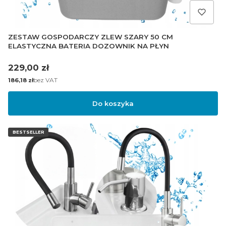
ZESTAW GOSPODARCZY ZLEW SZARY 50 CM
ELASTYCZNA BATERIA DOZOWNIK NA PŁYN
Cena
229,00 zł
Cena
bez VAT
186,18 zł
Do koszyka
BESTSELLER