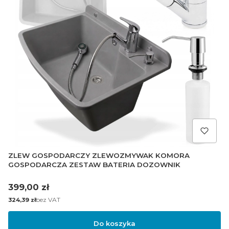
ZLEW GOSPODARCZY ZLEWOZMYWAK KOMORA
GOSPODARCZA ZESTAW BATERIA DOZOWNIK
Cena
399,00 zł
Cena
bez VAT
324,39 zł
Do koszyka