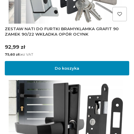
ZESTAW NATI DO FURTKI BRAMYKLAMKA GRAFIT 90
ZAMEK 90/22 WKŁADKA OPÓR OCYNK
Cena
92,99 zł
Cena
bez VAT
75,60 zł
Do koszyka