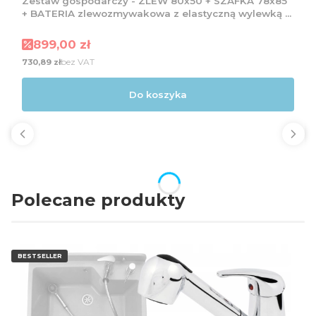
Zestaw gospodarczy - ZLEW 80x50 + SZAFKA 78x85
+ BATERIA zlewozmywakowa z elastyczną wylewką +
Dozownik
Cena promocyjna
899,00 zł
Cena
bez VAT
730,89 zł
Do koszyka
Polecane produkty
BESTSELLER