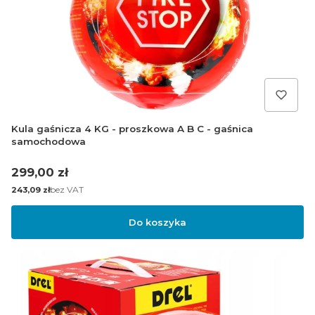
Kula gaśnicza 4 KG - proszkowa A B C - gaśnica
samochodowa
Cena
299,00 zł
Cena
bez VAT
243,09 zł
Do koszyka