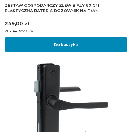
ZESTAW GOSPODARCZY ZLEW BIAŁY 60 CM
ELASTYCZNA BATERIA DOZOWNIK NA PŁYN
Cena
249,00 zł
Cena
bez VAT
202,44 zł
Do koszyka