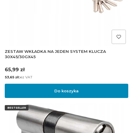
ZESTAW WKŁADKA NA JEDEN SYSTEM KLUCZA
30X45/30GX45
Cena
65,99 zł
Cena
bez VAT
53,65 zł
Do koszyka
BESTSELLER