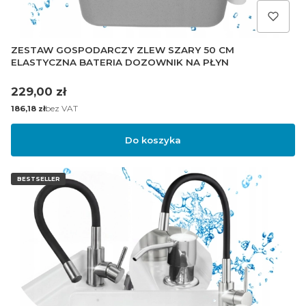
ZESTAW GOSPODARCZY ZLEW SZARY 50 CM
ELASTYCZNA BATERIA DOZOWNIK NA PŁYN
Cena
229,00 zł
Cena
bez VAT
186,18 zł
Do koszyka
BESTSELLER