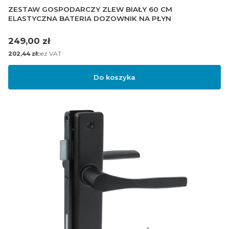
ZESTAW GOSPODARCZY ZLEW BIAŁY 60 CM
ELASTYCZNA BATERIA DOZOWNIK NA PŁYN
Cena
249,00 zł
Cena
bez VAT
202,44 zł
Do koszyka