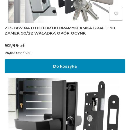
ZESTAW NATI DO FURTKI BRAMYKLAMKA GRAFIT 90
ZAMEK 90/22 WKŁADKA OPÓR OCYNK
Cena
92,99 zł
Cena
bez VAT
75,60 zł
Do koszyka