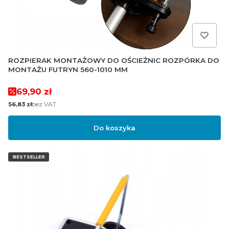
ROZPIERAK MONTAŻOWY DO OŚCIEŻNIC ROZPÓRKA DO
MONTAŻU FUTRYN 560-1010 MM
Cena promocyjna
69,90 zł
Cena
bez VAT
56,83 zł
Do koszyka
BESTSELLER