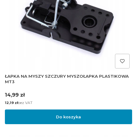
ŁAPKA NA MYSZY SZCZURY MYSZOŁAPKA PLASTIKOWA
MT3
Cena
14,99 zł
Cena
bez VAT
12,19 zł
Do koszyka