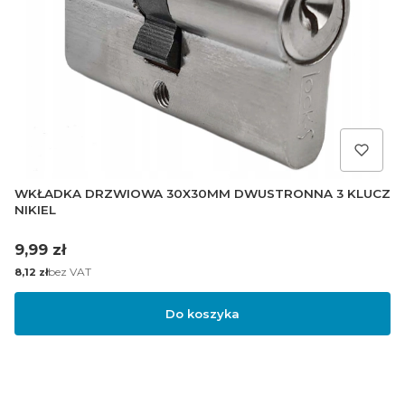
WKŁADKA DRZWIOWA 30X30MM DWUSTRONNA 3 KLUCZ
NIKIEL
Cena
9,99 zł
Cena
bez VAT
8,12 zł
Do koszyka