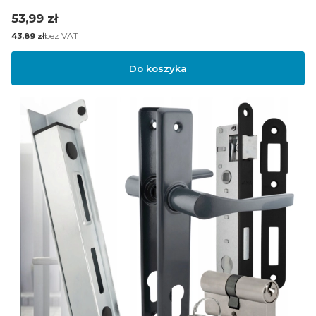
Cena
53,99 zł
Cena
bez VAT
43,89 zł
Do koszyka