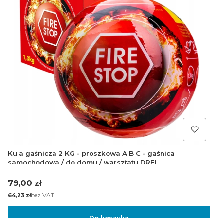
Kula gaśnicza 2 KG - proszkowa A B C - gaśnica
samochodowa / do domu / warsztatu DREL
Cena
79,00 zł
Cena
bez VAT
64,23 zł
Do koszyka