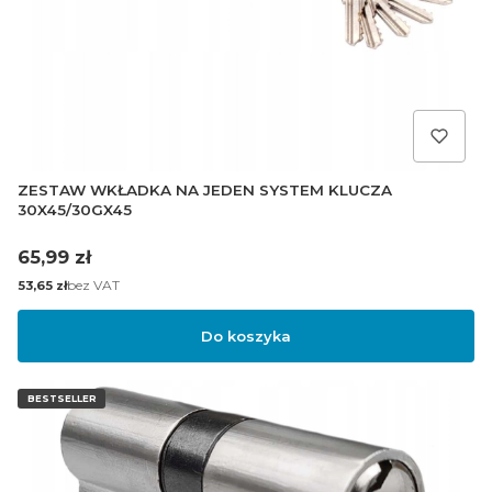
ZESTAW WKŁADKA NA JEDEN SYSTEM KLUCZA
30X45/30GX45
Cena
65,99 zł
Cena
bez VAT
53,65 zł
Do koszyka
BESTSELLER