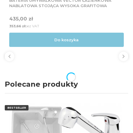
BATERIA UMYWALKOWA VECTOR ŁAZIENKOWA
NABLATOWA STOJĄCA WYSOKA GRAFITOWA
Cena
435,00 zł
Cena
bez VAT
353,66 zł
Do koszyka
Polecane produkty
BESTSELLER