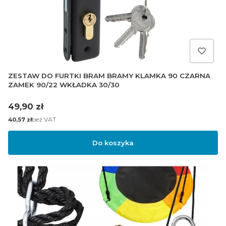
ZESTAW DO FURTKI BRAM BRAMY KLAMKA 90 CZARNA
ZAMEK 90/22 WKŁADKA 30/30
Cena
49,90 zł
Cena
bez VAT
40,57 zł
Do koszyka