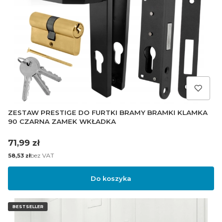
ZESTAW PRESTIGE DO FURTKI BRAMY BRAMKI KLAMKA
90 CZARNA ZAMEK WKŁADKA
Cena
71,99 zł
Cena
bez VAT
58,53 zł
Do koszyka
BESTSELLER