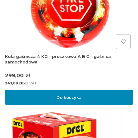
Kula gaśnicza 4 KG - proszkowa A B C - gaśnica
samochodowa
Cena
299,00 zł
Cena
bez VAT
243,09 zł
Do koszyka