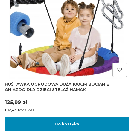
HUŚTAWKA OGRODOWA DUŻA 100CM BOCIANIE
GNIAZDO DLA DZIECI STELAŻ HAMAK
Cena
125,99 zł
Cena
bez VAT
102,43 zł
Do koszyka