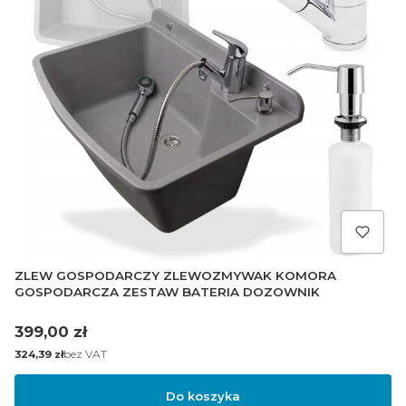
ZLEW GOSPODARCZY ZLEWOZMYWAK KOMORA
GOSPODARCZA ZESTAW BATERIA DOZOWNIK
Cena
399,00 zł
Cena
bez VAT
324,39 zł
Do koszyka