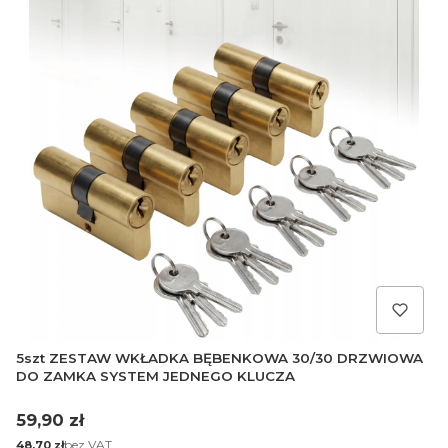
5szt ZESTAW WKŁADKA BĘBENKOWA 30/30 DRZWIOWA
DO ZAMKA SYSTEM JEDNEGO KLUCZA
Cena
59,90 zł
Cena
bez VAT
48,70 zł