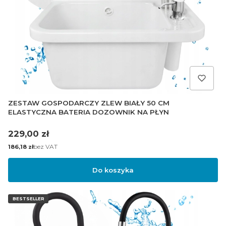
ZESTAW GOSPODARCZY ZLEW BIAŁY 50 CM
ELASTYCZNA BATERIA DOZOWNIK NA PŁYN
Cena
229,00 zł
Cena
bez VAT
186,18 zł
Do koszyka
BESTSELLER