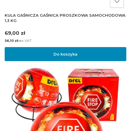
KULA GAŚNICZA GAŚNICA PROSZKOWA SAMOCHODOWA
1,3 KG
Cena
69,00 zł
Cena
bez VAT
56,10 zł
Do koszyka