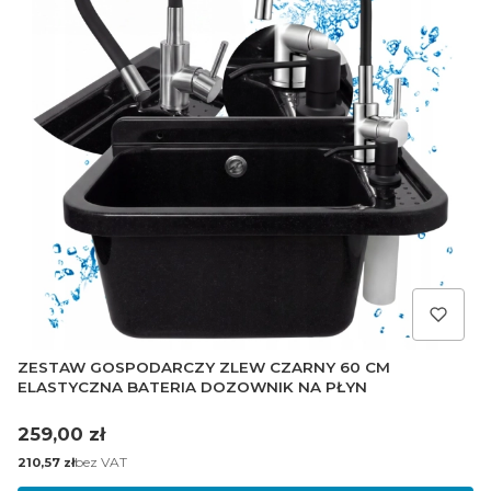
ZESTAW GOSPODARCZY ZLEW CZARNY 60 CM
ELASTYCZNA BATERIA DOZOWNIK NA PŁYN
Cena
259,00 zł
Cena
bez VAT
210,57 zł