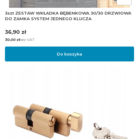
3szt ZESTAW WKŁADKA BĘBENKOWA 30/30 DRZWIOWA
DO ZAMKA SYSTEM JEDNEGO KLUCZA
Cena
36,90 zł
Cena
bez VAT
30,00 zł
Do koszyka