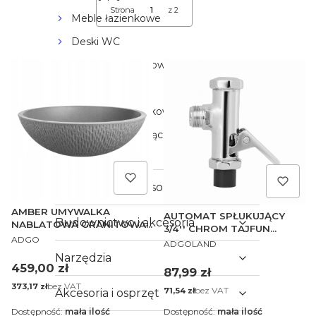
Strona
z 2
Następne produkty
Meble łazienkowe
Deski WC
Stelaże podtynkowe
Umywalki i korki
Akcesoria łazienkowe
Przyciski spłukujące
Pozostałe
Hydraulika i akcesoria
AMBER UMYWALKA
AUTOMAT SPŁUKUJĄCY
Budownictwo i akcesoria
NABLATOWA GRANITOWA
3/4'' CHROM TAJFUN
PRODUCENT
ŁAZIENKOWA SZARA 410 x
ADGO
PRODUCENT
SPŁUCZKA PL
ADGOLAND
135
Narzędzia
Cena
459,00 zł
Cena
87,99 zł
Cena
bez VAT
373,17 zł
Cena
bez VAT
71,54 zł
Akcesoria i osprzęt
Dostępność:
mała ilość
Dostępność:
mała ilość