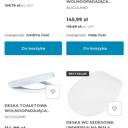
WOLNOOPADAJĄCA
Cena
bez VAT
109,75 zł
PRODUCENT
SEDESOWA SLIM
ADGOLAND
Cena
145,99 zł
Cena
bez VAT
118,69 zł
Dostępność:
średnia ilość
Dostępność:
mała ilość
Do koszyka
Do koszyka
BESTSELLER
DESKA TOALETOWA
WOLNOOPADAJĄCA
PRODUCENT
SEDESOWA PRESTIGE
ADGOLAND
DESKA WC SEDESOWA
UNIWERSALNA BIAŁA