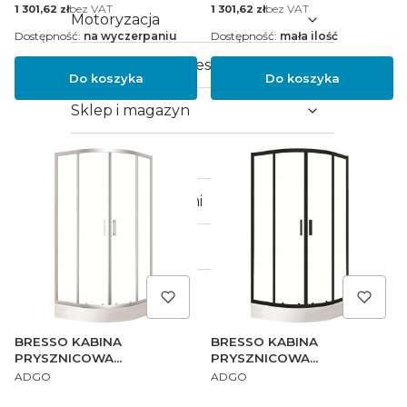
Cena
bez VAT
Cena
bez VAT
1 301,62 zł
1 301,62 zł
Motoryzacja
Dostępność:
na wyczerpaniu
Dostępność:
mała ilość
Kompresory i akcesoria
Do koszyka
Do koszyka
Sklep i magazyn
Sport i turystyka
Flagi z uchwytami
Zabawki
Dla zwierząt
BRESSO KABINA
BRESSO KABINA
PRYSZNICOWA
PRYSZNICOWA
PRODUCENT
PRODUCENT
NATRYSKOWA OKRĄGŁA
NATRYSKOWA OKRĄGŁA
ADGO
ADGO
90x90 BRODZIK + SYFON
90x90 BRODZIK + SYFON
CHROM
CZARNA