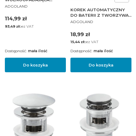
PRODUCENT
SEDESOWA TWARDA
ADGOLAND
KOREK AUTOMATYCZNY
WYPINANA
DO BATERII Z TWORZYWA
Cena
114,99 zł
PRODUCENT
SPUSTOWY
ADGOLAND
Cena
bez VAT
93,49 zł
Cena
18,99 zł
Cena
bez VAT
15,44 zł
Dostępność:
mała ilość
Dostępność:
mała ilość
Do koszyka
Do koszyka