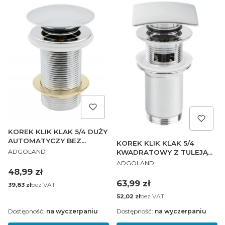
KOREK KLIK KLAK 5/4 DUŻY
AUTOMATYCZY BEZ
KOREK KLIK KLAK 5/4
PRODUCENT
PRZELEWU
ADGOLAND
KWADRATOWY Z TULEJĄ
PRODUCENT
SPUSTOWY
ADGOLAND
Cena
48,99 zł
Cena
63,99 zł
Cena
bez VAT
39,83 zł
Cena
bez VAT
52,02 zł
Dostępność:
na wyczerpaniu
Dostępność:
na wyczerpaniu