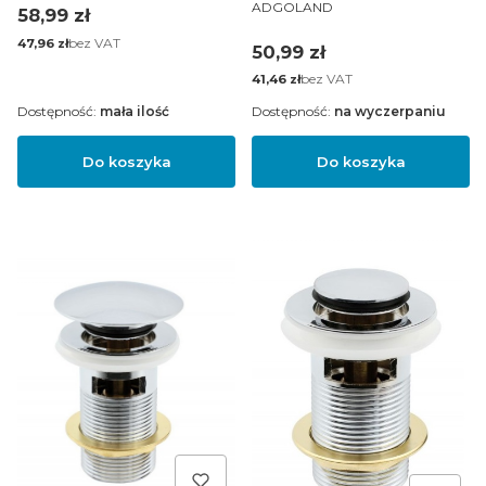
PRODUCENT
CZARNY
ADGOLAND
Cena
58,99 zł
Cena
bez VAT
47,96 zł
Cena
50,99 zł
Cena
bez VAT
41,46 zł
Dostępność:
mała ilość
Dostępność:
na wyczerpaniu
Do koszyka
Do koszyka