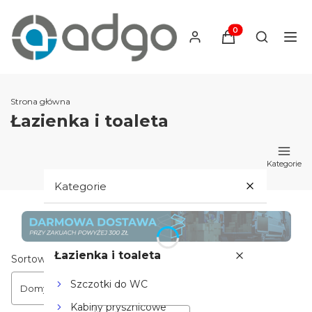
Produkty w koszyku
Otwórz wy
Strona główna
Łazienka i toaleta
Kategorie
Kategorie
Hydraulika i armatura
Łazienka i toaleta
Lista produktów
Sortowanie:
Szczotki do WC
Domyślne
Kabiny prysznicowe