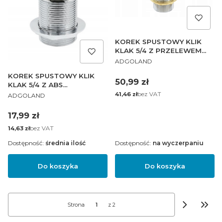
KOREK SPUSTOWY KLIK
KLAK 5/4 Z PRZELEWEM
PRODUCENT
BIAŁY
ADGOLAND
KOREK SPUSTOWY KLIK
Cena
50,99 zł
KLAK 5/4 Z ABS
PRODUCENT
AUTOMATYCZNY
Cena
bez VAT
41,46 zł
ADGOLAND
Cena
17,99 zł
Cena
bez VAT
14,63 zł
Dostępność:
średnia ilość
Dostępność:
na wyczerpaniu
Do koszyka
Do koszyka
Strona
z 2
Przej