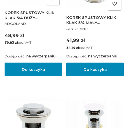
KOREK SPUSTOWY KLIK
KOREK SPUSTOWY KLIK
KLAK 5/4 DUŻY
KLAK 5/4 MAŁY
PRODUCENT
AUTOMATYCZY
ADGOLAND
PRODUCENT
AUTOMATYCZY
ADGOLAND
Cena
48,99 zł
Cena
41,99 zł
Cena
bez VAT
39,83 zł
Cena
bez VAT
34,14 zł
Dostępność:
na wyczerpaniu
Dostępność:
na wyczerpaniu
Do koszyka
Do koszyka