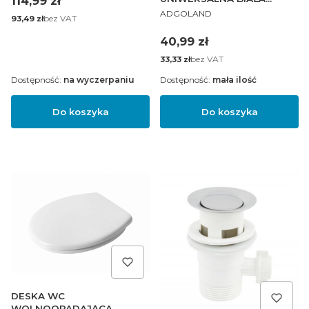
Cena
114,99 zł
PRODUCENT
POLIPROPYLEN
ADGOLAND
Cena
bez VAT
93,49 zł
Cena
40,99 zł
Cena
bez VAT
33,33 zł
Dostępność:
na wyczerpaniu
Dostępność:
mała ilość
Do koszyka
Do koszyka
DESKA WC
WOLNOOPADAJĄCA