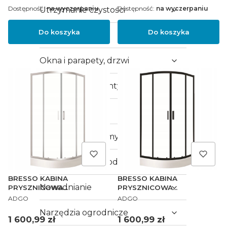
Dostępność:
na wyczerpaniu
Dostępność:
na wyczerpaniu
Utrzymanie czystości
Do koszyka
Do koszyka
Drzwi
Okna i parapety, drzwi
Klimatyzacja i wentylacja
Ogrzewanie
Ogrodzenia i bramy
Architektura ogrodowa
BRESSO KABINA
BRESSO KABINA
Nawadnianie
PRYSZNICOWA
PRYSZNICOWA
PRODUCENT
PRODUCENT
NATRYSKOWA OKRĄGŁA
NATRYSKOWA OKRĄGŁA
ADGO
ADGO
80x80 BRODZIK + SYFON
80x80 BRODZIK + SYFON
Narzędzia ogrodnicze
CHROM
CZARNA
Cena
Cena
1 600,99 zł
1 600,99 zł