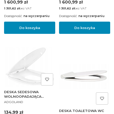
Cena
Cena
1 600,99 zł
1 600,99 zł
Cena
bez VAT
Cena
bez VAT
1 301,62 zł
1 301,62 zł
Dostępność:
na wyczerpaniu
Dostępność:
na wyczerpaniu
Do koszyka
Do koszyka
DESKA SEDESOWA
WOLNOOPADAJĄCA
PRODUCENT
NAKŁADKA DLA DZIECI
ADGOLAND
DESKA TOALETOWA WC
Cena
134,99 zł