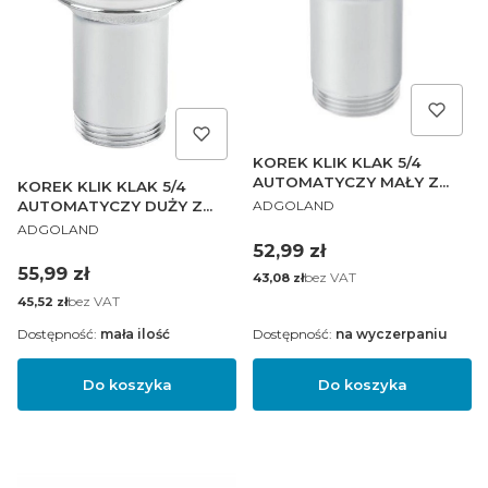
KOREK KLIK KLAK 5/4
AUTOMATYCZY MAŁY Z
KOREK KLIK KLAK 5/4
PRODUCENT
TULEJĄ
AUTOMATYCZY DUŻY Z
ADGOLAND
PRODUCENT
TULEJĄ
ADGOLAND
Cena
52,99 zł
Cena
55,99 zł
Cena
bez VAT
43,08 zł
Cena
bez VAT
45,52 zł
Dostępność:
mała ilość
Dostępność:
na wyczerpaniu
Do koszyka
Do koszyka