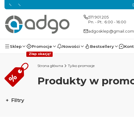
571 901 205
Pn. - Pt.: 6:00 - 16:00
adgosklep@gmail.com
Sklep
Promocje
Nowości
Bestsellery
Kont
Złap okazję!
Strona główna
Tylko promocje
Produkty w promo
Filtry
Koniec filtrów