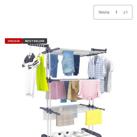
Strona
z 1
OKAZJA
BESTSELLER