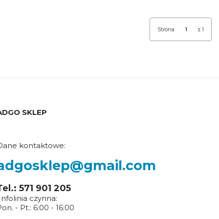
Strona
z 1
ADGO SKLEP
Dane kontaktowe:
adgosklep@gmail.com
Tel.: 571 901 205
Infolinia czynna:
on. - Pt.: 6:00 - 16:00