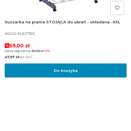
Suszarka na pranie STOJĄCA do ubrań - składana -XXL
PRODUCENT
ADGO-ELECTRIC
Cena promocyjna
59,00 zł
Cena regularna:
84,90 zł
-31%
Cena
bez VAT
47,97 zł
Do koszyka