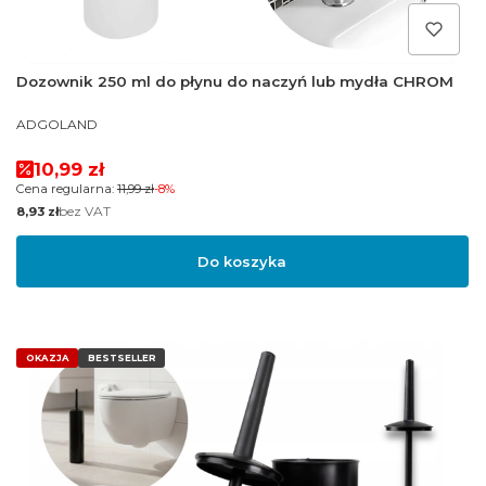
Dozownik 250 ml do płynu do naczyń lub mydła CHROM
PRODUCENT
ADGOLAND
Cena promocyjna
10,99 zł
Cena regularna:
11,99 zł
-8%
Cena
bez VAT
8,93 zł
Do koszyka
OKAZJA
BESTSELLER