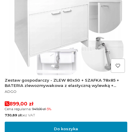
Zestaw gospodarczy - ZLEW 80x50 + SZAFKA 78x85 +
BATERIA zlewozmywakowa z elastyczną wylewką +
PRODUCENT
Dozownik
ADGO
Cena promocyjna
899,00 zł
Cena regularna:
949,00 zł
-5%
Cena
bez VAT
730,89 zł
Do koszyka