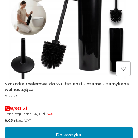
Szczotka toaletowa do WC łazienki - czarna - zamykana
wolnostojąca
PRODUCENT
ADGO
Cena promocyjna
9,90 zł
Cena regularna:
14,90 zł
-34%
Cena
bez VAT
8,05 zł
Do koszyka