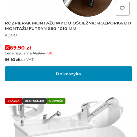
ROZPIERAK MONTAŻOWY DO OŚCIEŻNIC ROZPÓRKA DO
MONTAŻU FUTRYN 560-1010 MM
PRODUCENT
ADGO
Cena promocyjna
69,90 zł
Cena regularna:
79,90 zł
-13%
Cena
bez VAT
56,83 zł
Do koszyka
OKAZJA
BESTSELLER
NOWOŚĆ