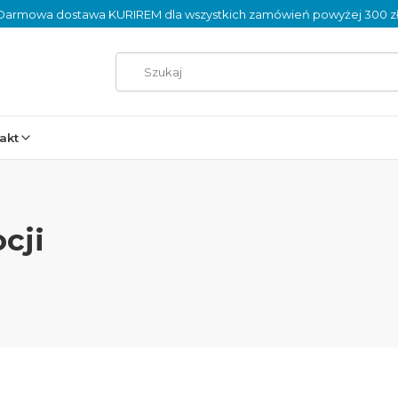
Darmowa dostawa KURIREM dla wszystkich zamówień powyżej 300 zł
akt
cji