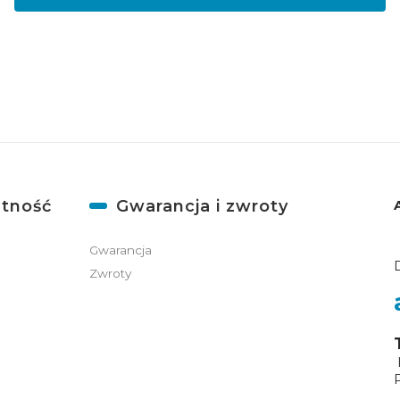
atność
Gwarancja i zwroty
Gwarancja
Zwroty
ń
P