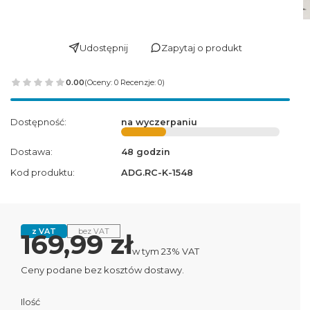
Udostępnij
Zapytaj o produkt
0.00
(Oceny: 0 Recenzje: 0)
Dostępność:
na wyczerpaniu
Dostawa:
48 godzin
Kod produktu:
ADG.RC-K-1548
z VAT
bez VAT
Cena
169,99 zł
w tym 23% VAT
w tym
23%
VAT
Ceny podane bez kosztów dostawy.
Ilość