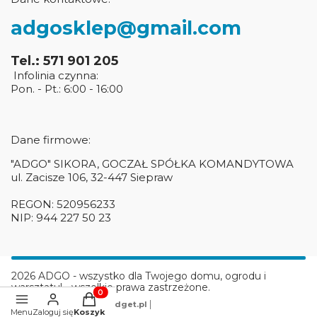
adgosklep@gmail.com
Tel.: 571 901 205
Infolinia czynna:
Pon. - Pt.: 6:00 - 16:00
Dane firmowe:
"ADGO" SIKORA, GOCZAŁ SPÓŁKA KOMANDYTOWA
ul. Zacisze 106, 32-447 Siepraw
REGON: 520956233
NIP: 944 227 50 23
2026 ADGO - wszystko dla Twojego domu, ogrodu i
warsztatu! - wszelkie prawa zastrzeżone.
Produkty w koszyku: 0. Zobacz szczegóły
|
Szablon graficzny
ShopGadget.pl
Menu
Zaloguj się
Koszyk