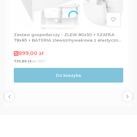
Zestaw gospodarczy - ZLEW 80x50 + SZAFKA
78x85 + BATERIA zlewozmywakowa z elastyczną
wylewką + Dozownik
Cena promocyjna
899,00 zł
Cena
bez VAT
730,89 zł
Do koszyka