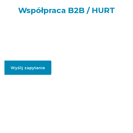
Współpraca B2B / HURT
Prowadzisz sklep internetowy, punkt handlowy, firmę usługową
lub realizujesz większe zamówienia dla swoich klientów lub
potrzebujesz artykułów do swojej firmy? Podaj swój adres e-
mail, jeżeli chcesz otrzymać szczegółowe informację dotyczące
oferty hurtowej i współpracy B2B.
Wyślij zapytanie
Podając swojego firmowego maila, zgadzasz się na przesłanie informacji
handlowych dotyczący współpracy hurtowej / B2B.
Polityką prywatności
.
Więcej informacji na temat naszej oferty
hurtowej znajdziesz pod
linkiem:
HURT
ADGO