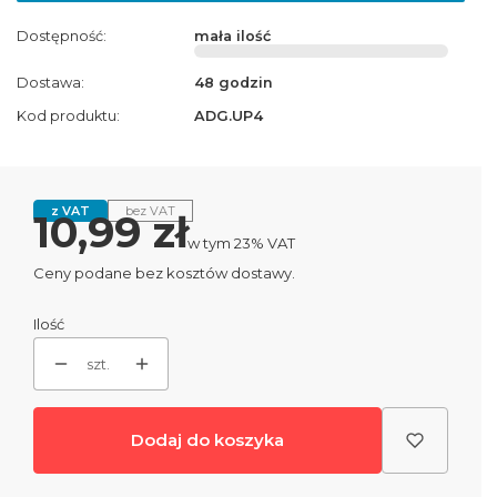
Dostępność:
mała ilość
Dostawa:
48 godzin
Kod produktu:
ADG.UP4
z VAT
bez VAT
Cena
10,99 zł
w tym 23% VAT
w tym
23%
VAT
Ceny podane bez kosztów dostawy.
Ilość
szt.
Dodaj do koszyka