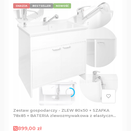
OKAZJA
BESTSELLER
NOWOŚĆ
Zestaw gospodarczy - ZLEW 80x50 + SZAFKA
78x85 + BATERIA zlewozmywakowa z elastyczną
wylewką + Dozownik
Cena promocyjna
899,00 zł