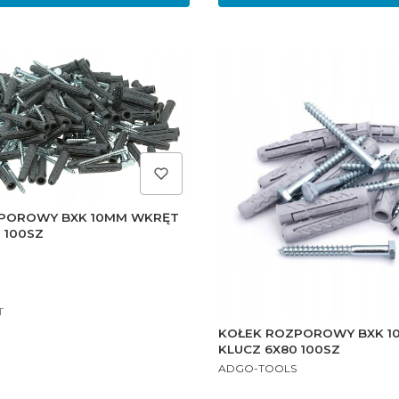
POROWY BXK 10MM WKRĘT
 100SZ
T
KOŁEK ROZPOROWY BXK 1
KLUCZ 6X80 100SZ
PRODUCENT
ADGO-TOOLS