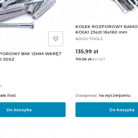
KOŁEK ROZPOROWY RAMO
KOŁKI 25szt 16x160 mm
PRODUCENT
ADGO-TOOLS
Cena
135,99 zł
POROWY BXK 12MM WKRĘT
Cena
bez VAT
0 50SZ
110,56 zł
T
ała ilość
Dostępność:
na wyczerpaniu
Do koszyka
Do koszyka