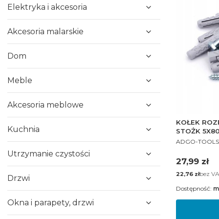
Elektryka i akcesoria
Akcesoria malarskie
Dom
Meble
Akcesoria meblowe
KOŁEK ROZ
Kuchnia
STOŻK 5X80
PRODUCENT
ADGO-TOOLS
Utrzymanie czystości
Cena
27,99 zł
Cena
bez V
22,76 zł
Drzwi
Dostępność:
m
Okna i parapety, drzwi