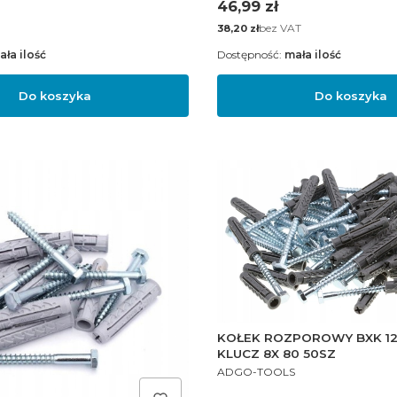
Cena
46,99 zł
Cena
bez VAT
38,20 zł
ała ilość
Dostępność:
mała ilość
Do koszyka
Do koszyka
KOŁEK ROZPOROWY BXK 1
KLUCZ 8X 80 50SZ
PRODUCENT
ADGO-TOOLS