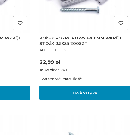
MM WKRĘT
KOŁEK ROZPOROWY BX 6MM WKRĘT
STOŻK 3.5X35 200SZT
PRODUCENT
ADGO-TOOLS
Cena
22,99 zł
Cena
bez VAT
18,69 zł
Dostępność:
mała ilość
Do koszyka