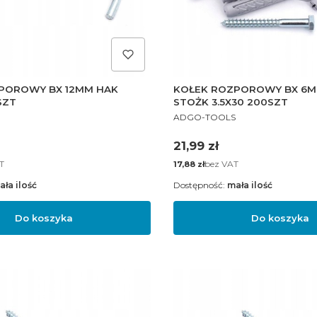
POROWY BX 12MM HAK
KOŁEK ROZPOROWY BX 6
SZT
STOŻK 3.5X30 200SZT
PRODUCENT
ADGO-TOOLS
Cena
21,99 zł
T
Cena
bez VAT
17,88 zł
ała ilość
Dostępność:
mała ilość
Do koszyka
Do koszyka