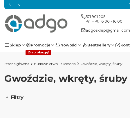
571 901 205
Pn. - Pt.: 6:00 - 16:00
adgosklep@gmail.com
Sklep
Promocje
Nowości
Bestsellery
Kont
Złap okazję!
Strona główna
Budownictwo i akcesoria
Gwoździe, wkręty, śruby
Gwoździe, wkręty, śruby
Filtry
Koniec filtrów