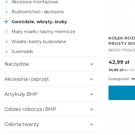
Akcesoria montażowe
Budownictwo i akcesoria
Gwoździe, wkręty, śruby
Miary miarki i taśmy miernicze
KOŁEK ROZ
Wiadra i kastry budowlane
PROSTY 50
PRODUCENT
ADGO-TOOLS
Suwmiarki
Cena
42,99 zł
Narzędzia
Cena
bez VA
34,95 zł
Akcesoria i osprzęt
Dostępność:
m
Artykuły BHP
Odzież robocza i BHP
Osłona twarzy