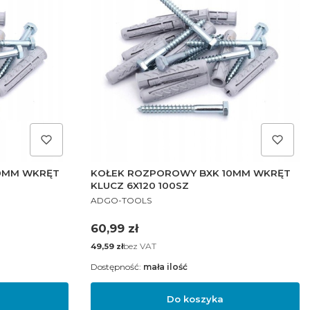
0MM WKRĘT
KOŁEK ROZPOROWY BXK 10MM WKRĘT
KLUCZ 6X120 100SZ
PRODUCENT
ADGO-TOOLS
Cena
60,99 zł
Cena
bez VAT
49,59 zł
Dostępność:
mała ilość
Do koszyka