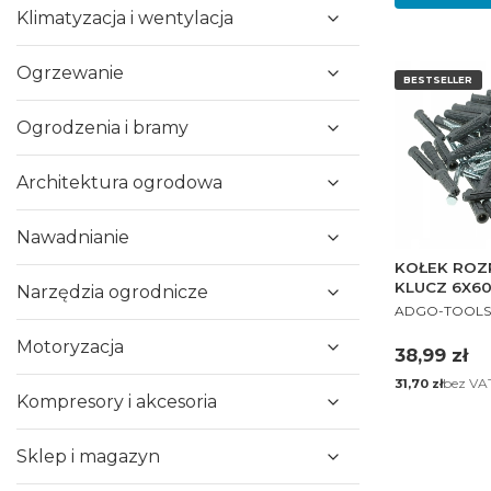
Klimatyzacja i wentylacja
Ogrzewanie
BESTSELLER
Ogrodzenia i bramy
Architektura ogrodowa
Nawadnianie
KOŁEK ROZ
KLUCZ 6X60
Narzędzia ogrodnicze
PRODUCENT
ADGO-TOOLS
Motoryzacja
Cena
38,99 zł
Cena
bez VA
31,70 zł
Kompresory i akcesoria
Sklep i magazyn