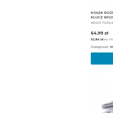
KOŁEK ROZ
KLUCZ 6X12
PRODUCENT
ADGO-TOOLS
Cena
64,99 zł
Cena
bez VA
52,84 zł
Dostępność:
m