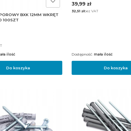
Cena
39,99 zł
Cena
bez VAT
32,51 zł
POROWY BXK 12MM WKRĘT
0 100SZT
T
ała ilość
Dostępność:
mała ilość
Do koszyka
Do koszyka