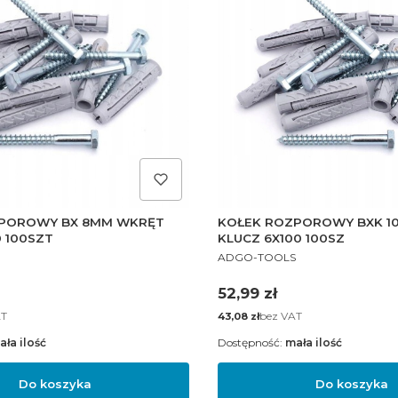
POROWY BX 8MM WKRĘT
KOŁEK ROZPOROWY BXK 1
 100SZT
KLUCZ 6X100 100SZ
PRODUCENT
ADGO-TOOLS
Cena
52,99 zł
AT
Cena
bez VAT
43,08 zł
ała ilość
Dostępność:
mała ilość
Do koszyka
Do koszyka