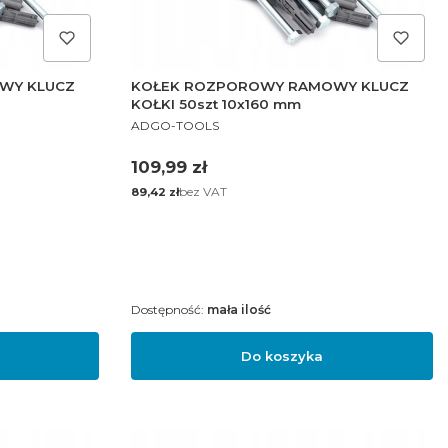
WY KLUCZ
KOŁEK ROZPOROWY RAMOWY KLUCZ
KOŁKI 50szt 10x160 mm
PRODUCENT
ADGO-TOOLS
Cena
109,99 zł
Cena
bez VAT
89,42 zł
Dostępność:
mała ilość
Do koszyka