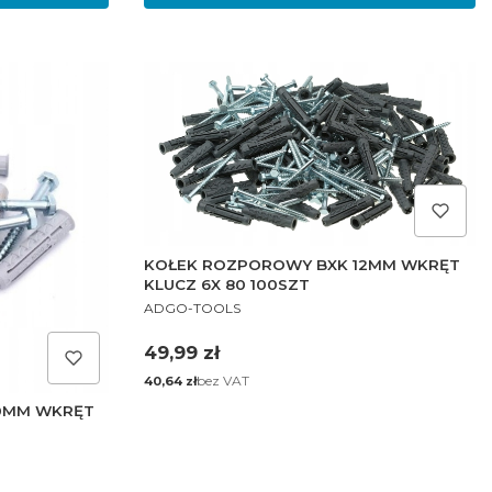
KOŁEK ROZPOROWY BXK 12MM WKRĘT
KLUCZ 6X 80 100SZT
PRODUCENT
ADGO-TOOLS
Cena
49,99 zł
Cena
bez VAT
40,64 zł
0MM WKRĘT