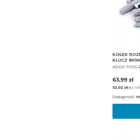
KOŁEK ROZ
KLUCZ 8X16
PRODUCENT
ADGO-TOOLS
Cena
63,99 zł
Cena
bez VA
52,02 zł
Dostępność:
m