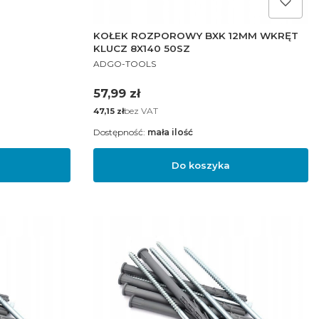
KOŁEK ROZPOROWY BXK 12MM WKRĘT
KLUCZ 8X140 50SZ
PRODUCENT
ADGO-TOOLS
Cena
57,99 zł
Cena
bez VAT
47,15 zł
Dostępność:
mała ilość
Do koszyka