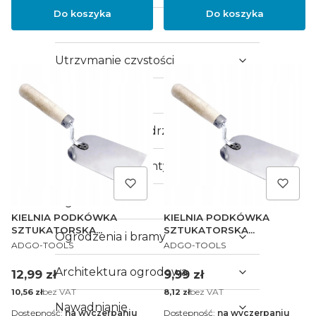
Do koszyka
Do koszyka
Kuchnia
Utrzymanie czystości
Drzwi
Okna i parapety, drzwi
Klimatyzacja i wentylacja
Ogrzewanie
KIELNIA PODKÓWKA
KIELNIA PODKÓWKA
SZTUKATORSKA
SZTUKATORSKA
Ogrodzenia i bramy
PRODUCENT
PRODUCENT
NIERDZEWNA 100mm
NIERDZEWNA 50mm
ADGO-TOOLS
ADGO-TOOLS
Architektura ogrodowa
Cena
Cena
12,99 zł
9,99 zł
Cena
bez VAT
Cena
bez VAT
10,56 zł
8,12 zł
Nawadnianie
Dostępność:
na wyczerpaniu
Dostępność:
na wyczerpaniu