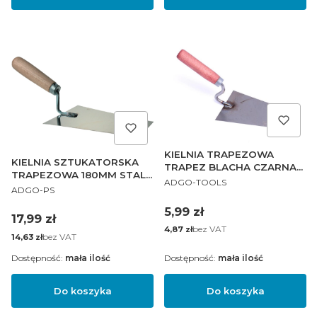
KIELNIA TRAPEZOWA
KIELNIA SZTUKATORSKA
TRAPEZ BLACHA CZARNA
TRAPEZOWA 180MM STAL
PRODUCENT
PL 120 mm
ADGO-TOOLS
PRODUCENT
DREWNO
ADGO-PS
Cena
5,99 zł
Cena
17,99 zł
Cena
bez VAT
4,87 zł
Cena
bez VAT
14,63 zł
Dostępność:
mała ilość
Dostępność:
mała ilość
Do koszyka
Do koszyka