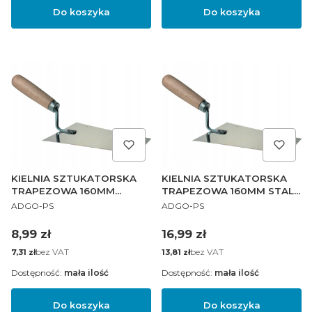
Do koszyka
Do koszyka
KIELNIA SZTUKATORSKA
KIELNIA SZTUKATORSKA
TRAPEZOWA 160MM
TRAPEZOWA 160MM STAL
PRODUCENT
PRODUCENT
DREWNIANA
DREWNO
ADGO-PS
ADGO-PS
Cena
Cena
8,99 zł
16,99 zł
Cena
bez VAT
Cena
bez VAT
7,31 zł
13,81 zł
Dostępność:
mała ilość
Dostępność:
mała ilość
Do koszyka
Do koszyka