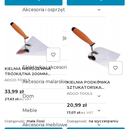
Akcesoria i osprzęt
Artykuły BHP
Odzież robocza i BHP
Osłona twarzy
Elektryka i akcesoria
KIELNIA NIERDZEWNA
TRÓJKĄTNA 200MM
PRODUCENT
RĄCZKA GUMOWANA
ADGO-TOOLS
Akcesoria malarskie
KIELNIA PODKÓWKA
SZTUKATORSKA
Cena
33,99 zł
PRODUCENT
NIERDZEWNA 100 PROFi
ADGO-TOOLS
Dom
Cena
bez VAT
27,63 zł
Cena
20,99 zł
Meble
Cena
bez VAT
17,07 zł
Dostępność:
mała ilość
Dostępność:
na wyczerpaniu
Akcesoria meblowe