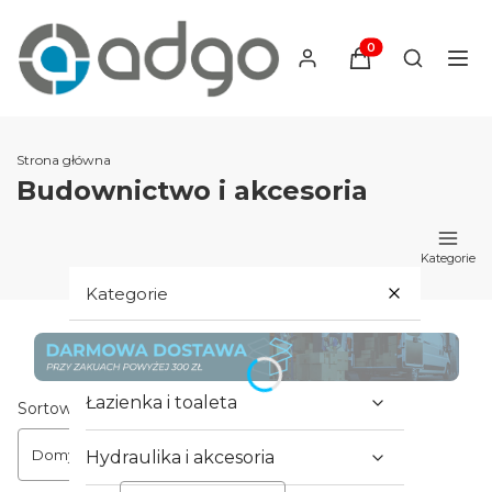
Produkty w koszyku
Otwórz wy
Strona główna
Budownictwo i akcesoria
Kategorie
Kategorie
Hydraulika i armatura
Łazienka i toaleta
Lista produktów
Sortowanie:
Domyślne
Hydraulika i akcesoria