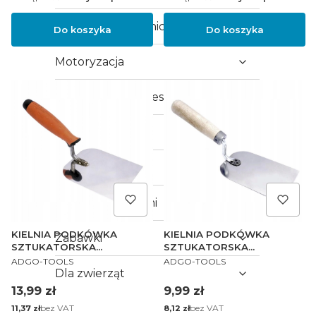
Narzędzia ogrodnicze
Do koszyka
Do koszyka
Motoryzacja
Kompresory i akcesoria
Sklep i magazyn
Sport i turystyka
Flagi z uchwytami
KIELNIA PODKÓWKA
KIELNIA PODKÓWKA
Zabawki
SZTUKATORSKA
SZTUKATORSKA
PRODUCENT
PRODUCENT
NIERDZEWNA 60 PROFi
NIERDZEWNA 60mm
ADGO-TOOLS
ADGO-TOOLS
Dla zwierząt
Cena
Cena
13,99 zł
9,99 zł
Cena
bez VAT
Cena
bez VAT
11,37 zł
8,12 zł