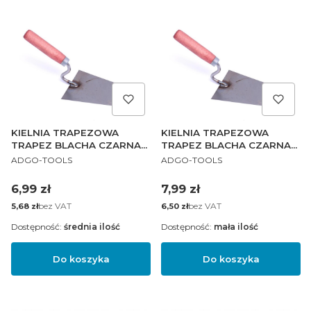
KIELNIA TRAPEZOWA
KIELNIA TRAPEZOWA
TRAPEZ BLACHA CZARNA
TRAPEZ BLACHA CZARNA
PRODUCENT
PRODUCENT
PL 160 mm
PL 200 mm
ADGO-TOOLS
ADGO-TOOLS
Cena
Cena
6,99 zł
7,99 zł
Cena
bez VAT
Cena
bez VAT
5,68 zł
6,50 zł
Dostępność:
średnia ilość
Dostępność:
mała ilość
Do koszyka
Do koszyka