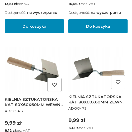
Cena
bez VAT
Cena
bez VAT
13,81 zł
10,56 zł
Dostępność:
na wyczerpaniu
Dostępność:
na wyczerpaniu
Do koszyka
Do koszyka
KIELNIA SZTUKATORSKA
KIELNIA SZTUKATORSKA
KĄT 80X60X60MM ZEWN
KĄT 80X60X60MM WEWN
PRODUCENT
DREWNO
ADGO-PS
PRODUCENT
DREWNO
ADGO-PS
Cena
9,99 zł
Cena
9,99 zł
Cena
bez VAT
8,12 zł
Cena
bez VAT
8,12 zł