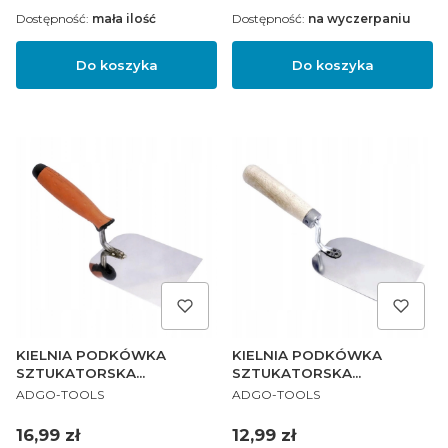
Dostępność:
mała ilość
Dostępność:
na wyczerpaniu
Do koszyka
Do koszyka
KIELNIA PODKÓWKA
KIELNIA PODKÓWKA
SZTUKATORSKA
SZTUKATORSKA
PRODUCENT
PRODUCENT
NIERDZEWNA 80 PROFi
NIERDZEWNA 80mm
ADGO-TOOLS
ADGO-TOOLS
Cena
Cena
16,99 zł
12,99 zł