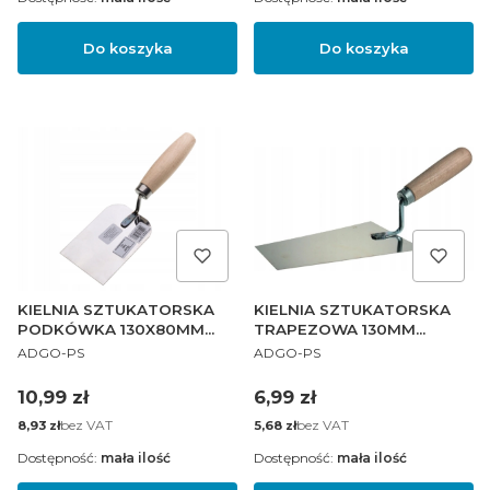
Do koszyka
Do koszyka
KIELNIA SZTUKATORSKA
KIELNIA SZTUKATORSKA
PODKÓWKA 130X80MM
TRAPEZOWA 130MM
PRODUCENT
PRODUCENT
DREWNIANY
DREWNIANA
ADGO-PS
ADGO-PS
Cena
Cena
10,99 zł
6,99 zł
Cena
bez VAT
Cena
bez VAT
8,93 zł
5,68 zł
Dostępność:
mała ilość
Dostępność:
mała ilość