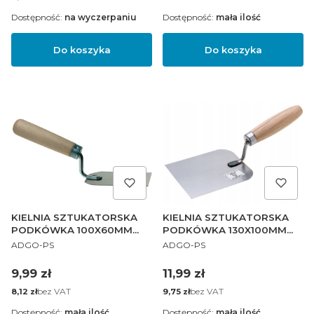
Dostępność:
na wyczerpaniu
Dostępność:
mała ilość
Do koszyka
Do koszyka
KIELNIA SZTUKATORSKA
KIELNIA SZTUKATORSKA
PODKÓWKA 100X60MM
PODKÓWKA 130X100MM
PRODUCENT
PRODUCENT
DREWNIANY
DREWNIANY
ADGO-PS
ADGO-PS
Cena
Cena
9,99 zł
11,99 zł
Cena
bez VAT
Cena
bez VAT
8,12 zł
9,75 zł
Dostępność:
mała ilość
Dostępność:
mała ilość