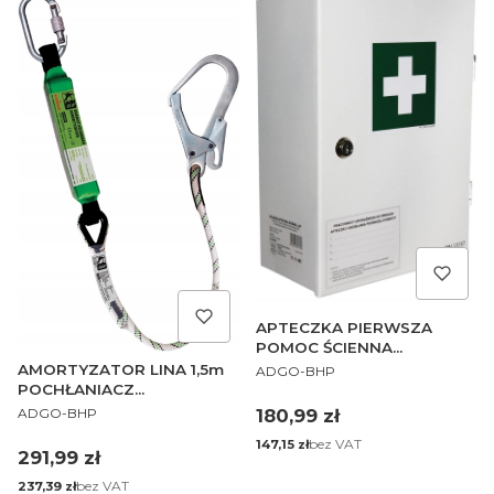
APTECZKA PIERWSZA
POMOC ŚCIENNA
PRODUCENT
ZAKŁADOWA AS30
AMORTYZATOR LINA 1,5m
ADGO-BHP
POCHŁANIACZ
PRODUCENT
ZABEZPIECZENIE
Cena
ADGO-BHP
180,99 zł
Cena
bez VAT
147,15 zł
Cena
291,99 zł
Cena
bez VAT
237,39 zł