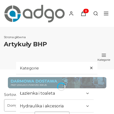
Produkty w koszyku
Otwórz wy
Strona główna
Artykuły BHP
Kategorie
Kategorie
Hydraulika i armatura
Łazienka i toaleta
Lista produktów
Sortowanie:
Domyślne
Hydraulika i akcesoria