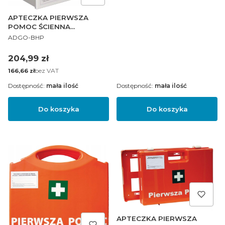
APTECZKA PIERWSZA
POMOC ŚCIENNA
PRODUCENT
ZAKŁADOWA AS40
ADGO-BHP
Cena
204,99 zł
Cena
bez VAT
166,66 zł
Dostępność:
mała ilość
Dostępność:
mała ilość
Do koszyka
Do koszyka
APTECZKA PIERWSZA