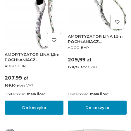
AMORTYZATOR LINA 1,5m
POCHŁANIACZ
PRODUCENT
KARABIŃCZYK HAK
ADGO-BHP
AMORTYZATOR LINA 1,5m
Cena
209,99 zł
POCHŁANIACZ
PRODUCENT
KARABIŃCZYK
ADGO-BHP
Cena
bez VAT
170,72 zł
Cena
207,99 zł
Cena
bez VAT
169,10 zł
Dostępność:
mała ilość
Dostępność:
mała ilość
Do koszyka
Do koszyka