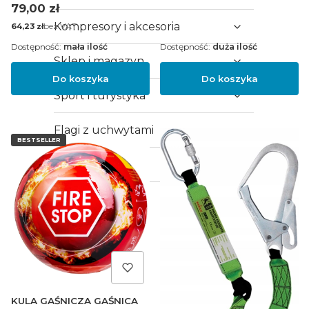
Cena
79,00 zł
Kompresory i akcesoria
Cena
bez VAT
64,23 zł
Dostępność:
mała ilość
Dostępność:
duża ilość
Sklep i magazyn
Do koszyka
Do koszyka
Sport i turystyka
Flagi z uchwytami
BESTSELLER
Zabawki
Dla zwierząt
KULA GAŚNICZA GAŚNICA