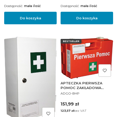
Dostępność:
mała ilość
Dostępność:
mała ilość
Do koszyka
Do koszyka
BESTSELLER
APTECZKA PIERWSZA
POMOC ZAKŁADOWA
PRODUCENT
PRZENOŚNA AZP10
ADGO-BHP
Cena
151,99 zł
Cena
bez VAT
123,57 zł