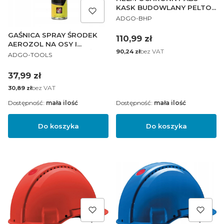
KASK BUDOWLANY PELTOR
PRODUCENT
CZARNY
ADGO-BHP
GAŚNICA SPRAY ŚRODEK
Cena
110,99 zł
AEROZOL NA OSY I
Cena
bez VAT
90,24 zł
PRODUCENT
SZERSZENIE STRUMIEŃ 3
ADGO-TOOLS
METRY 750 ML
Cena
37,99 zł
Cena
bez VAT
30,89 zł
Dostępność:
mała ilość
Dostępność:
mała ilość
Do koszyka
Do koszyka