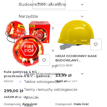
Strona
z 8
Budownictwo i akcesoria
Następne produkty
Narzędzia
Akcesoria i osprzęt
Artykuły BHP
Ochronniki słuchu
HEŁM OCHRONNY KASK
Pachołki i słupki
BUDOWLANY
PRODUCENT
REGULOWANY ŻÓŁTY
ADGO-BHP
Sprzęt asekuracyjny
Kula gaśnicza 4 KG -
Sprzęt przeciwpożarowy
Cena
23,99 zł
proszkowa A B C - gaśnica
PRODUCENT
samochodowa
ADGO
Cena
bez VAT
Tablice ostrzegawcze
19,50 zł
Taśmy i łańcuchy ostrzegawcze
Cena
299,00 zł
Cena
bez VAT
Apteczki
243,09 zł
Dostępność:
duża ilość
Dostępność:
mała ilość
Kaski