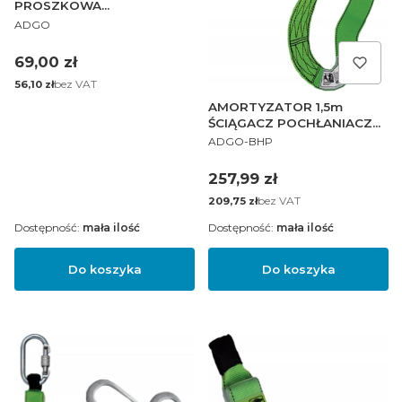
PROSZKOWA
PRODUCENT
SAMOCHODOWA 1,3 KG
ADGO
Cena
69,00 zł
Cena
bez VAT
56,10 zł
AMORTYZATOR 1,5m
ŚCIĄGACZ POCHŁANIACZ
PRODUCENT
KARABIŃCZYK
ADGO-BHP
Cena
257,99 zł
Cena
bez VAT
209,75 zł
Dostępność:
mała ilość
Dostępność:
mała ilość
Do koszyka
Do koszyka