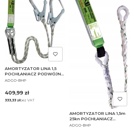
AMORTYZATOR LINA 1,5
POCHŁANIACZ PODWÓJNY
PRODUCENT
ŚCIĄGACZ
ADGO-BHP
Cena
409,99 zł
Cena
bez VAT
333,33 zł
AMORTYZATOR LINA 1,5m
25kn POCHŁANIACZ
PRODUCENT
ENERGII
ADGO-BHP