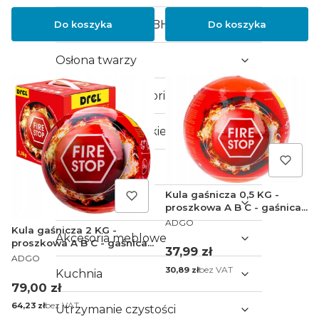
Odzież robocza i BHP
Do koszyka
Do koszyka
Osłona twarzy
Elektryka i akcesoria
Akcesoria malarskie
Dom
Kula gaśnicza 0,5 KG -
Meble
proszkowa A B C - gaśnica
PRODUCENT
samochodowa / do domu /
ADGO
Kula gaśnicza 2 KG -
warsztatu
Akcesoria meblowe
proszkowa A B C - gaśnica
Cena
37,99 zł
PRODUCENT
samochodowa / do domu /
ADGO
warsztatu DREL
Cena
bez VAT
30,89 zł
Kuchnia
Cena
79,00 zł
Cena
bez VAT
64,23 zł
Utrzymanie czystości