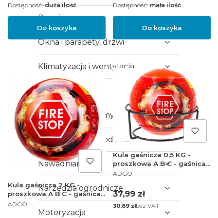
Dostępność:
duża ilość
Dostępność:
mała ilość
Drzwi
Do koszyka
Do koszyka
Okna i parapety, drzwi
Klimatyzacja i wentylacja
Ogrzewanie
Ogrodzenia i bramy
Architektura ogrodowa
Kula gaśnicza 0,5 KG -
Nawadnianie
proszkowa A B C - gaśnica
PRODUCENT
samochodowa / do domu /
ADGO
warsztatu DREL
Kula gaśnicza 2 KG -
Narzędzia ogrodnicze
Cena
37,99 zł
proszkowa A B C - gaśnica
PRODUCENT
samochodowa / do domu /
ADGO
Cena
bez VAT
30,89 zł
warsztatu
Motoryzacja