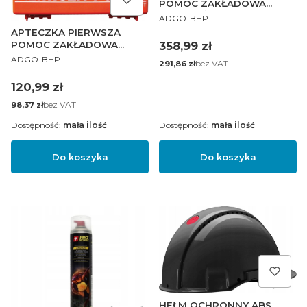
POMOC ZAKŁADOWA
PRODUCENT
PRZENOŚNA AZP20
ADGO-BHP
APTECZKA PIERWSZA
Cena
POMOC ZAKŁADOWA
358,99 zł
PRODUCENT
PRZENOŚNA AZP110
ADGO-BHP
Cena
bez VAT
291,86 zł
Cena
120,99 zł
Cena
bez VAT
98,37 zł
Dostępność:
mała ilość
Dostępność:
mała ilość
Do koszyka
Do koszyka
HEŁM OCHRONNY ABS