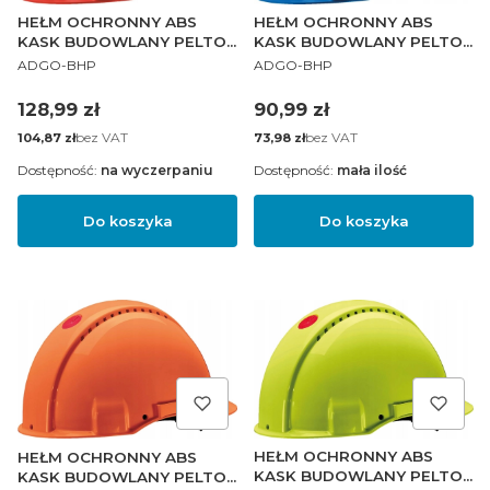
HEŁM OCHRONNY ABS
HEŁM OCHRONNY ABS
KASK BUDOWLANY PELTOR
KASK BUDOWLANY PELTOR
PRODUCENT
PRODUCENT
CZERWONY
NIEBIESKI
ADGO-BHP
ADGO-BHP
Cena
Cena
128,99 zł
90,99 zł
Cena
bez VAT
Cena
bez VAT
104,87 zł
73,98 zł
Dostępność:
na wyczerpaniu
Dostępność:
mała ilość
Do koszyka
Do koszyka
HEŁM OCHRONNY ABS
HEŁM OCHRONNY ABS
KASK BUDOWLANY PELTOR
KASK BUDOWLANY PELTOR