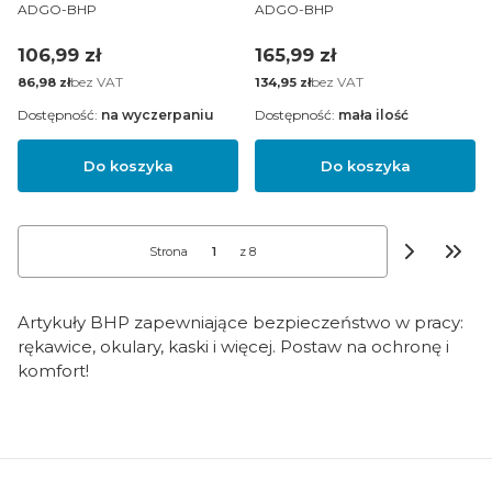
PRODUCENT
SELEDYNOWY
PRODUCENT
POMARAŃCZ
ADGO-BHP
ADGO-BHP
Cena
Cena
165,99 zł
106,99 zł
Cena
bez VAT
Cena
bez VAT
134,95 zł
86,98 zł
Dostępność:
na wyczerpaniu
Dostępność:
mała ilość
Do koszyka
Do koszyka
Strona
z 8
Przej
Artykuły BHP zapewniające bezpieczeństwo w pracy:
rękawice, okulary, kaski i więcej. Postaw na ochronę i
komfort!