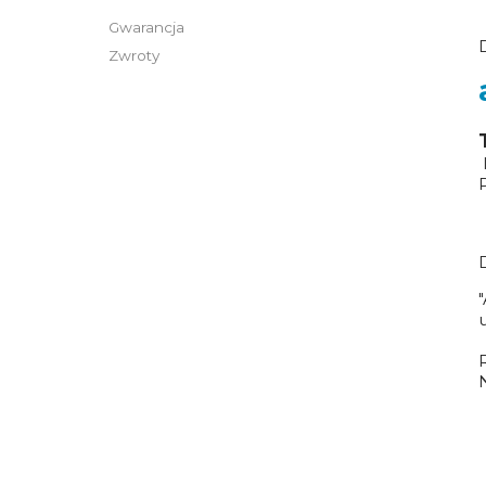
Gwarancja
Zwroty
ń
P