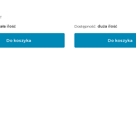
T
ała ilość
Dostępność:
duża ilość
Do koszyka
Do koszyka