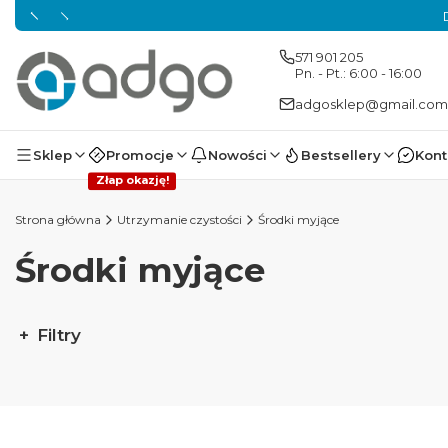
571 901 205
Pn. - Pt.: 6:00 - 16:00
adgosklep@gmail.com
Sklep
Promocje
Nowości
Bestsellery
Kont
Złap okazję!
Strona główna
Utrzymanie czystości
Środki myjące
Środki myjące
Filtry
Koniec filtrów