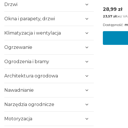
Drzwi
Cena
28,99 zł
Cena
bez VA
23,57 zł
Okna i parapety, drzwi
Dostępność:
m
Klimatyzacja i wentylacja
Ogrzewanie
Ogrodzenia i bramy
Architektura ogrodowa
Nawadnianie
Narzędzia ogrodnicze
Motoryzacja