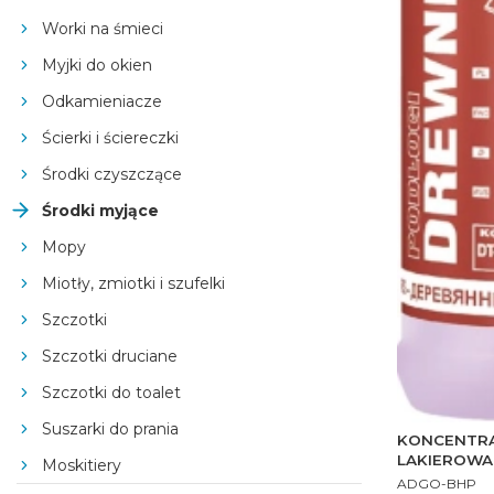
Worki na śmieci
Myjki do okien
Odkamieniacze
Ścierki i ściereczki
Środki czyszczące
Środki myjące
Mopy
Miotły, zmiotki i szufelki
Szczotki
Szczotki druciane
Szczotki do toalet
Suszarki do prania
KONCENTRA
LAKIEROWA
Moskitiery
PRODUCENT
ADGO-BHP