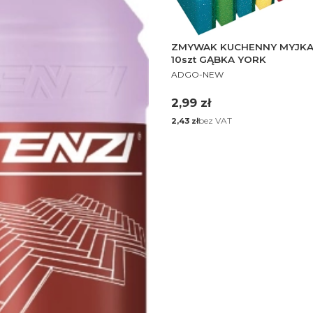
ZMYWAK KUCHENNY MYJKA
10szt GĄBKA YORK
PRODUCENT
ADGO-NEW
Cena
2,99 zł
Cena
bez VAT
2,43 zł