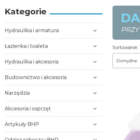
Kategorie
Hydraulika i armatura
Łazienka i toaleta
Lista pr
Sortowanie:
Domyślne
Hydraulika i akcesoria
Budownictwo i akcesoria
Narzędzia
Akcesoria i osprzęt
Artykuły BHP
Odzież robocza i BHP