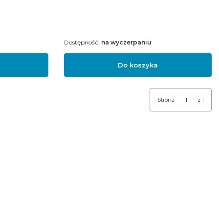
Dostępność:
na wyczerpaniu
Do koszyka
Strona
z 1