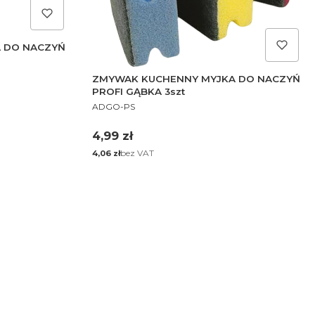
 DO NACZYŃ
ZMYWAK KUCHENNY MYJKA DO NACZYŃ
PROFI GĄBKA 3szt
PRODUCENT
ADGO-PS
Cena
4,99 zł
Cena
bez VAT
4,06 zł