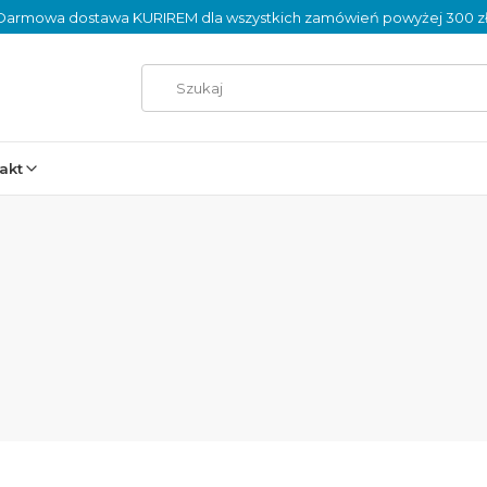
Darmowa dostawa KURIREM dla wszystkich zamówień powyżej 300 zł
akt