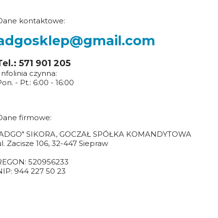
Dane kontaktowe:
adgosklep@gmail.com
Tel.: 571 901 205
Infolinia czynna:
on. - Pt.: 6:00 - 16:00
Dane firmowe:
"ADGO" SIKORA, GOCZAŁ SPÓŁKA KOMANDYTOWA
ul. Zacisze 106, 32-447 Siepraw
REGON: 520956233
NIP: 944 227 50 23