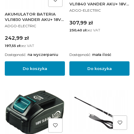
VLI1840 VANDER AKU+ 18V
PRODUCENT
4.0AH
ADGO-ELECTRIC
AKUMULATOR BATERIA
VLI1830 VANDER AKU+ 18V
Cena
307,99 zł
PRODUCENT
3.0AH
ADGO-ELECTRIC
Cena
bez VAT
250,40 zł
Cena
242,99 zł
Cena
bez VAT
197,55 zł
Dostępność:
na wyczerpaniu
Dostępność:
mała ilość
Do koszyka
Do koszyka