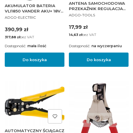
ANTENA SAMOCHODOWA
AKUMULATOR BATERIA
PRZEKAŹNIK REGULACJA
VLI1850 VANDER AKU+ 18V
PRODUCENT
180°
ADGO-TOOLS
PRODUCENT
5.0AH
ADGO-ELECTRIC
Cena
17,99 zł
Cena
390,99 zł
Cena
bez VAT
14,63 zł
Cena
bez VAT
317,88 zł
Dostępność:
mała ilość
Dostępność:
na wyczerpaniu
Do koszyka
Do koszyka
AUTOMATYCZNY ŚCIĄGACZ