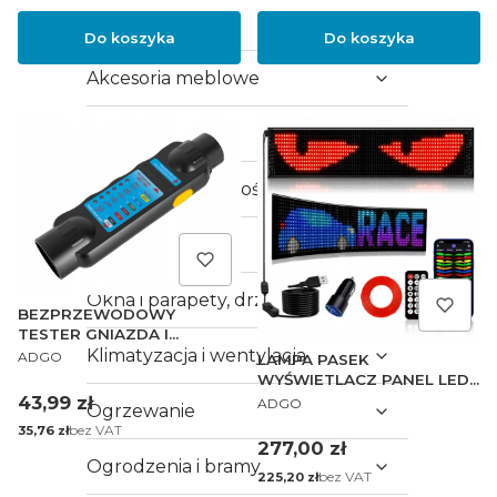
Meble
Do koszyka
Do koszyka
Akcesoria meblowe
Kuchnia
Utrzymanie czystości
Drzwi
Okna i parapety, drzwi
BEZPRZEWODOWY
TESTER GNIAZDA I
PRODUCENT
WTYCZKI PRZYCZEPY TEST
Klimatyzacja i wentylacja
ADGO
LAMPA PASEK
POPRAWNOŚCI POŁĄCZEŃ
WYŚWIETLACZ PANEL LED
PRODUCENT
DIABELSKIE OCZY
Cena
43,99 zł
ADGO
Ogrzewanie
SAMOCHODOWA IP65
Cena
bez VAT
35,76 zł
19X89CM
Cena
277,00 zł
Ogrodzenia i bramy
Cena
bez VAT
225,20 zł