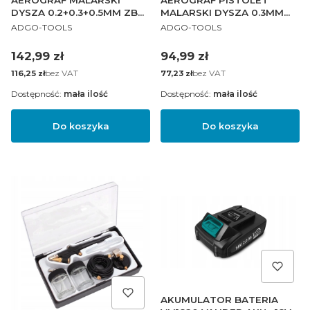
AEROGRAF MALARSKI
AEROGRAF PISTOLET
DYSZA 0.2+0.3+0.5MM ZB
MALARSKI DYSZA 0.3MM
PRODUCENT
PRODUCENT
7CM3
ZB 7M3
ADGO-TOOLS
ADGO-TOOLS
Cena
Cena
142,99 zł
94,99 zł
Cena
bez VAT
Cena
bez VAT
116,25 zł
77,23 zł
Dostępność:
mała ilość
Dostępność:
mała ilość
Do koszyka
Do koszyka
AKUMULATOR BATERIA