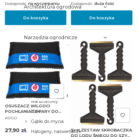
Dostępność:
na wyczerpaniu
Dostępność:
duża ilość
Architektura ogrodowa
Do koszyka
Do koszyka
Nawadnianie
Narzędzia ogrodnicze
Motoryzacja
Kanistry
Podnośniki
Prostowniki
Narzędzia i sprzęt
warsztatowy
OSUSZACZ WILGOCI
Haki
POCHŁANIACZ PARY DO
PRODUCENT
SAMOCHODU 2sz
ADGO
Gąbki do mycia
Cena
27,90 zł
5szt ZESTAW SKROBACZKA
Halogeny, naświetlacze
DO LODU ŚNIEGU DO SZYB