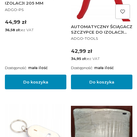
IZOLACJI 205 MM
PRODUCENT
ADGO-PS
Cena
44,99 zł
AUTOMATYCZNY ŚCIĄGACZ
Cena
bez VAT
36,58 zł
SZCZYPCE DO IZOLACJI
PRODUCENT
BOCZNY
ADGO-TOOLS
Cena
42,99 zł
Cena
bez VAT
34,95 zł
Dostępność:
mała ilość
Dostępność:
mała ilość
Do koszyka
Do koszyka