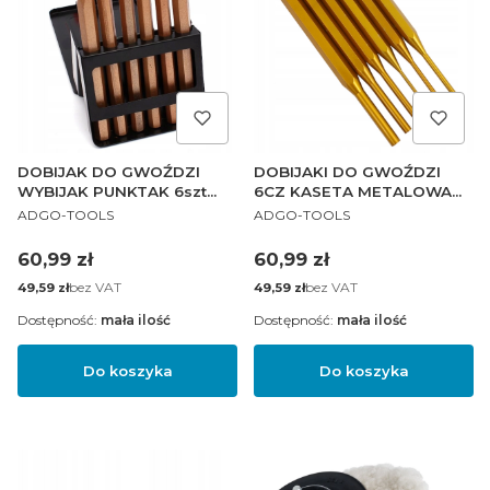
DOBIJAK DO GWOŹDZI
DOBIJAKI DO GWOŹDZI
WYBIJAK PUNKTAK 6szt
6CZ KASETA METALOWA
PRODUCENT
PRODUCENT
CrV
CR.V PRO-T
ADGO-TOOLS
ADGO-TOOLS
Cena
Cena
60,99 zł
60,99 zł
Cena
bez VAT
Cena
bez VAT
49,59 zł
49,59 zł
Dostępność:
mała ilość
Dostępność:
mała ilość
Do koszyka
Do koszyka