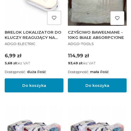
BRELOK LOKALIZATOR DO
CZYŚCIWO BAWEŁNIANE -
KLUCZY REAGUJĄCY NA
10KG BIAŁE ABSORPCYJNE
PRODUCENT
DŹWIĘK
PRODUCENT
ADGO-ELECTRIC
ADGO-TOOLS
Cena
Cena
6,99 zł
114,99 zł
Cena
bez VAT
Cena
bez VAT
5,68 zł
93,49 zł
Dostępność:
duża ilość
Dostępność:
mała ilość
Do koszyka
Do koszyka