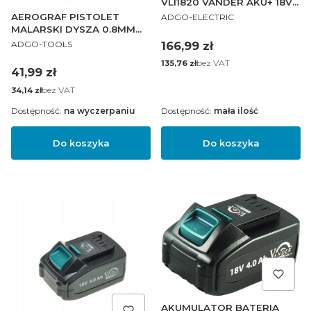
VLI1820 VANDER AKU+ 18V
PRODUCENT
2.0AH
AEROGRAF PISTOLET
ADGO-ELECTRIC
MALARSKI DYSZA 0.8MM
PRODUCENT
ZB 2X 21ML
Cena
166,99 zł
ADGO-TOOLS
Cena
bez VAT
135,76 zł
Cena
41,99 zł
Cena
bez VAT
34,14 zł
Dostępność:
na wyczerpaniu
Dostępność:
mała ilość
Do koszyka
Do koszyka
AKUMULATOR BATERIA