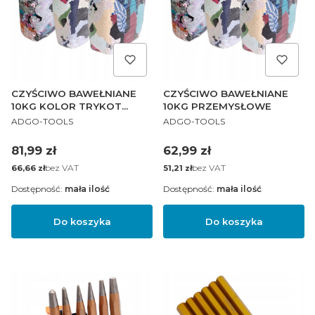
CZYŚCIWO BAWEŁNIANE
CZYŚCIWO BAWEŁNIANE
10KG KOLOR TRYKOT
10KG PRZEMYSŁOWE
PRODUCENT
PRODUCENT
ABSORPCYJNE
ADGO-TOOLS
ADGO-TOOLS
Cena
Cena
81,99 zł
62,99 zł
Cena
bez VAT
Cena
bez VAT
66,66 zł
51,21 zł
Dostępność:
mała ilość
Dostępność:
mała ilość
Do koszyka
Do koszyka