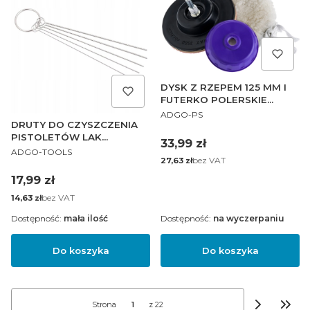
DYSK Z RZEPEM 125 MM I
FUTERKO POLERSKIE
PRODUCENT
WIĄZANE
ADGO-PS
DRUTY DO CZYSZCZENIA
PISTOLETÓW LAK
Cena
33,99 zł
PRODUCENT
AEROGRAFÓW
ADGO-TOOLS
Cena
bez VAT
27,63 zł
Cena
17,99 zł
Cena
bez VAT
14,63 zł
Dostępność:
mała ilość
Dostępność:
na wyczerpaniu
Do koszyka
Do koszyka
Strona
z 22
Przej