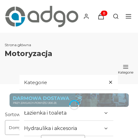
Produkty w koszyku
Otwórz wy
Strona główna
Motoryzacja
Kategorie
Kategorie
Hydraulika i armatura
Łazienka i toaleta
Lista produktów
Sortowanie:
Domyślne
Hydraulika i akcesoria