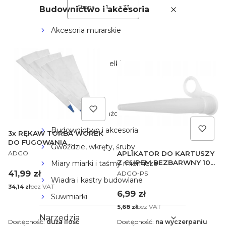
Strona
z 33
Budownictwo i akcesoria
Następne produkty
Akcesoria murarskie
Drabiny
Szpachle szpachelki
Dachy
Łańcuchy
Akcesoria montażowe
Budownictwo i akcesoria
3x RĘKAW TORBA WOREK
DO FUGOWANIA
Gwoździe, wkręty, śruby
PRODUCENT
FUGOWNICA FUGI DO
ADGO
APLIKATOR DO KARTUSZY
ZAPRAW NAKŁADANIA FUG
Z CLIPEM BEZBARWNY 10
Miary miarki i taśmy miernicze
PRODUCENT
SZTUK
Cena
41,99 zł
ADGO-PS
Wiadra i kastry budowlane
Cena
bez VAT
34,14 zł
Cena
6,99 zł
Suwmiarki
Cena
bez VAT
5,68 zł
Narzędzia
Dostępność:
duża ilość
Dostępność:
na wyczerpaniu