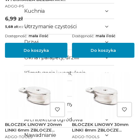
PRODUCENT
5 SZTUK
ADGO-PS
Kuchnia
Cena
6,99 zł
Utrzymanie czystości
Cena
bez VAT
5,68 zł
Dostępność:
mała ilość
Dostępność:
mała ilość
Drzwi
Do koszyka
Do koszyka
Okna i parapety, drzwi
Klimatyzacja i wentylacja
Ogrzewanie
Ogrodzenia i bramy
Architektura ogrodowa
BLOCZEK LINOWY 20mm
BLOCZEK LINOWY 30mm
LINKI 6mm ZBLOCZE
LINKI 8mm ZBLOCZE
Nawadnianie
PRODUCENT
PRODUCENT
ROLKA TEFLON
ROLKA TEFLON
ADGO-TOOLS
ADGO-TOOLS