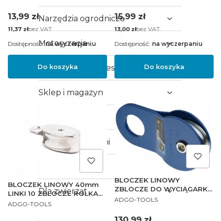
Cena
Cena
13,99 zł
15,99 zł
Narzędzia ogrodnicze
Cena
bez VAT
Cena
bez VAT
11,37 zł
13,00 zł
Motoryzacja
Dostępność:
na wyczerpaniu
Dostępność:
na wyczerpaniu
Do koszyka
Do koszyka
Kompresory i akcesoria
Sklep i magazyn
Sport i turystyka
Flagi z uchwytami
Zabawki
BLOCZEK LINOWY
BLOCZEK LINOWY 40mm
ZBLOCZE DO WYCIĄGARKI
Dla zwierząt
LINKI 10 ZBLOCZE ROLKA
PRODUCENT
10 TON
ADGO-TOOLS
PRODUCENT
TEFLON
ADGO-TOOLS
Cena
130,99 zł