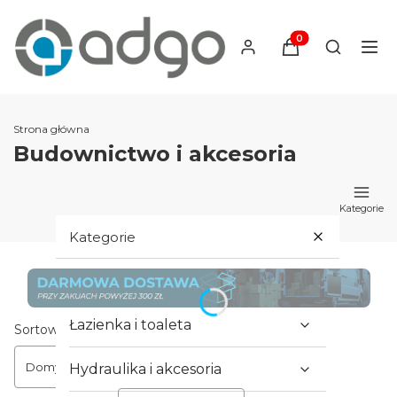
Produkty w koszyku
Otwórz wy
Strona główna
Budownictwo i akcesoria
Kategorie
Kategorie
Hydraulika i armatura
Łazienka i toaleta
Lista produktów
Sortowanie:
Domyślne
Hydraulika i akcesoria