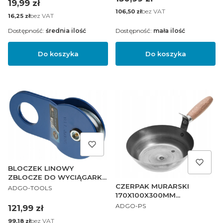
Cena
19,99 zł
Cena
bez VAT
106,50 zł
Cena
bez VAT
16,25 zł
Dostępność:
średnia ilość
Dostępność:
mała ilość
Do koszyka
Do koszyka
BLOCZEK LINOWY
ZBLOCZE DO WYCIĄGARKI
PRODUCENT
8 TON
CZERPAK MURARSKI
ADGO-TOOLS
170X100X300MM
PRODUCENT
DREWNIANY UCHWYT
ADGO-PS
Cena
121,99 zł
Cena
bez VAT
99,18 zł