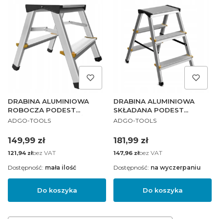
DRABINA ALUMINIOWA
DRABINA ALUMINIOWA
ROBOCZA PODEST
SKŁADANA PODEST
PRODUCENT
PRODUCENT
SKŁADANY 1 STOPIEŃ 2X2
ROBOCZY 2 STOPNIE 2X3
ADGO-TOOLS
ADGO-TOOLS
40 CM MAX 150 KG
60 CM MAX 150 KG
Cena
Cena
149,99 zł
181,99 zł
Cena
bez VAT
Cena
bez VAT
121,94 zł
147,96 zł
Dostępność:
mała ilość
Dostępność:
na wyczerpaniu
Do koszyka
Do koszyka