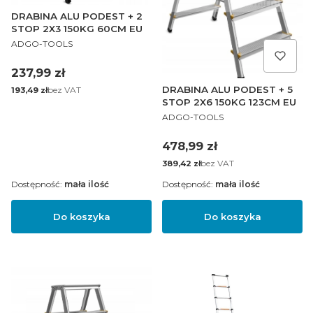
DRABINA ALU PODEST + 2
STOP 2X3 150KG 60CM EU
PRODUCENT
ADGO-TOOLS
Cena
237,99 zł
DRABINA ALU PODEST + 5
Cena
bez VAT
193,49 zł
STOP 2X6 150KG 123CM EU
PRODUCENT
ADGO-TOOLS
Cena
478,99 zł
Cena
bez VAT
389,42 zł
Dostępność:
mała ilość
Dostępność:
mała ilość
Do koszyka
Do koszyka