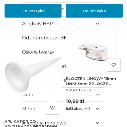
Akcesoria i osprzęt
Do koszyka
Do koszyka
Artykuły BHP
Odzież robocza i BHP
Osłona twarzy
Elektryka i akcesoria
BLOCZEK LINOWY 15mm
Akcesoria malarskie
LINKI 5mm ZBLOCZE
PRODUCENT
ROLKA TEFLON
ADGO-TOOLS
Dom
Cena
10,99 zł
Meble
Cena
bez VAT
8,93 zł
APLIKATOR DO
Akcesoria meblowe
WYCISKACZA BEZBARWNY