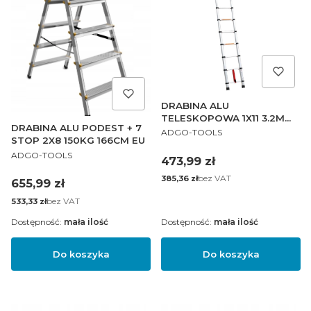
DRABINA ALU
TELESKOPOWA 1X11 3.2M
DRABINA ALU PODEST + 7
PRODUCENT
150KG EN131
ADGO-TOOLS
STOP 2X8 150KG 166CM EU
PRODUCENT
ADGO-TOOLS
Cena
473,99 zł
Cena
bez VAT
385,36 zł
Cena
655,99 zł
Cena
bez VAT
533,33 zł
Dostępność:
mała ilość
Dostępność:
mała ilość
Do koszyka
Do koszyka