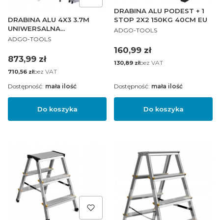
DRABINA ALU PODEST + 1
DRABINA ALU 4X3 3.7M
STOP 2X2 150KG 40CM EU
UNIWERSALNA
PRODUCENT
ADGO-TOOLS
PRODUCENT
MOSTEK+PŁYTA
ADGO-TOOLS
Cena
160,99 zł
Cena
873,99 zł
Cena
bez VAT
130,89 zł
Cena
bez VAT
710,56 zł
Dostępność:
mała ilość
Dostępność:
mała ilość
Do koszyka
Do koszyka