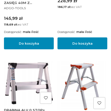
Cena
228,99 zł
ZASIĘG 40M Z
Cena
bez VAT
PRODUCENT
POZIOMNICĄ
186,17 zł
ADGO-TOOLS
Cena
145,99 zł
Cena
bez VAT
118,69 zł
Dostępność:
mała ilość
Dostępność:
mała ilość
Do koszyka
Do koszyka
DRABINA ALU 0 STOP+