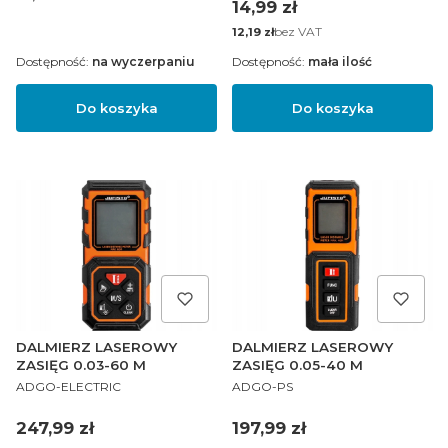
Cena
14,99 zł
Cena
bez VAT
12,19 zł
Dostępność:
na wyczerpaniu
Dostępność:
mała ilość
Do koszyka
Do koszyka
DALMIERZ LASEROWY
DALMIERZ LASEROWY
ZASIĘG 0.03-60 M
ZASIĘG 0.05-40 M
PRODUCENT
PRODUCENT
ADGO-ELECTRIC
ADGO-PS
Cena
Cena
247,99 zł
197,99 zł