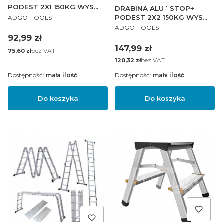
PODEST 2X1 150KG WYS
DRABINA ALU 1 STOP+
PRODUCENT
30CM
PODEST 2X2 150KG WYS
ADGO-TOOLS
PRODUCENT
495CM
ADGO-TOOLS
Cena
92,99 zł
Cena
147,99 zł
Cena
bez VAT
75,60 zł
Cena
bez VAT
120,32 zł
Dostępność:
mała ilość
Dostępność:
mała ilość
Do koszyka
Do koszyka