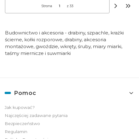
Strona
z 33
Przej
Budownictwo i akcesoria - drabiny, szpachle, krażki
ścierne, kołki rozporowe, drabiny, akcesoria
montażowe, gwoździe, wkręty, śruby, miary miarki,
taśmy miernicze i suwmiarki
Linki w stopce
Pomoc
Jak kupować?
Najczęściej zadawane pytania
Bezpieczeństwo
Regulamin