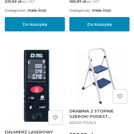
Cena
bez VAT
Cena
bez VAT
201,62 zł
160,97 zł
Dostępność:
mała ilość
Dostępność:
mała ilość
Do koszyka
Do koszyka
DRABINA 2 STOPNIE
SZEROKI PODEST
PRODUCENT
METALOWA
ADGO-TOOLS
ANTYPOŚLIZGOWA MAX 125
DALMIERZ LASEROWY
KG 81 CM