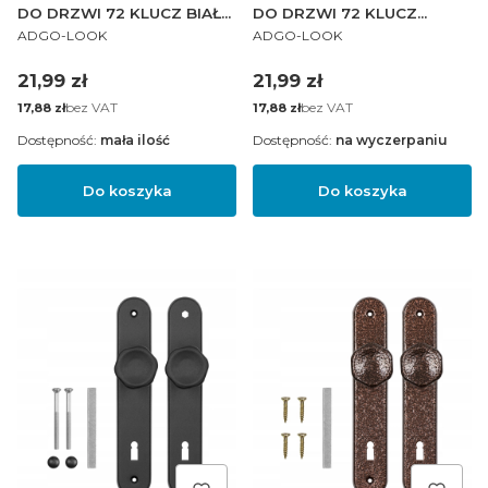
DO DRZWI 72 KLUCZ BIAŁA
DO DRZWI 72 KLUCZ
PRODUCENT
PRODUCENT
PL
BRĄZOWA PL
ADGO-LOOK
ADGO-LOOK
Cena
Cena
21,99 zł
21,99 zł
Cena
bez VAT
Cena
bez VAT
17,88 zł
17,88 zł
Dostępność:
mała ilość
Dostępność:
na wyczerpaniu
Do koszyka
Do koszyka