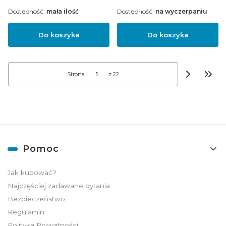
Dostępność:
mała ilość
Dostępność:
na wyczerpaniu
Do koszyka
Do koszyka
Strona
z 22
Przej
Linki w stopce
Pomoc
Jak kupować?
Najczęściej zadawane pytania
Bezpieczeństwo
Regulamin
Polityka Prywatności