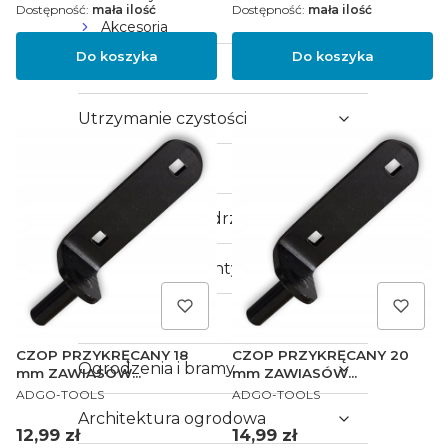
Dostępność:
mała ilość
Dostępność:
mała ilość
Akcesoria
Do koszyka
Do koszyka
Kuchnia
Utrzymanie czystości
Drzwi
Okna i parapety, drzwi
Klimatyzacja i wentylacja
Ogrzewanie
CZOP PRZYKRĘCANY 18
CZOP PRZYKRĘCANY 20
Ogrodzenia i bramy
mm ZAWIASÓW
mm ZAWIASÓW
PRODUCENT
PRODUCENT
PASOWYCH 100 cm
PASOWYCH 120 cm
ADGO-TOOLS
ADGO-TOOLS
Architektura ogrodowa
Cena
Cena
12,99 zł
14,99 zł