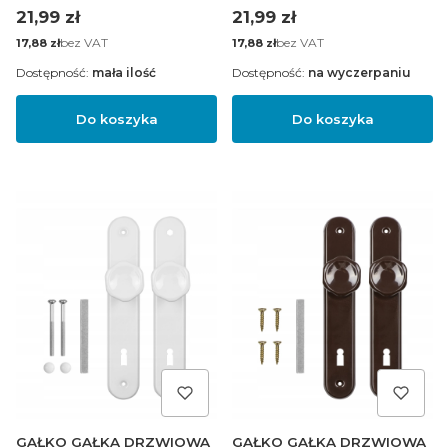
Cena
Cena
21,99 zł
21,99 zł
Cena
bez VAT
Cena
bez VAT
17,88 zł
17,88 zł
Dostępność:
mała ilość
Dostępność:
na wyczerpaniu
Do koszyka
Do koszyka
GAŁKO GAŁKA DRZWIOWA
GAŁKO GAŁKA DRZWIOWA