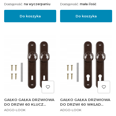
Dostępność:
na wyczerpaniu
Dostępność:
mała ilość
Do koszyka
Do koszyka
GAŁKO GAŁKA DRZWIOWA
GAŁKO GAŁKA DRZWIOWA
DO DRZWI 60 KLUCZ
DO DRZWI 60 WKŁAD
PRODUCENT
PRODUCENT
BRĄZOWA PL
BRĄZOWA PL
ADGO-LOOK
ADGO-LOOK