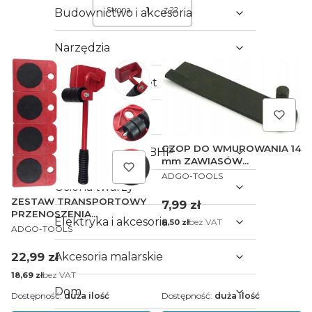
Strona
z 22
Budownictwo i akcesoria
Następne produkty
Narzędzia
Akcesoria i osprzęt
Artykuły BHP
CZOP DO WMUROWANIA 14
Odzież robocza i BHP
mm ZAWIASÓW
PRODUCENT
PASOWYCH 30 - 60
ADGO-TOOLS
Osłona twarzy
ZESTAW TRANSPORTOWY
Cena
7,99 zł
PRZENOSZENIA
Elektryka i akcesoria
Cena
bez VAT
6,50 zł
PRODUCENT
PRZESUWANIA MEBLI
ADGO-TOOLS
Cena
22,99 zł
Akcesoria malarskie
Cena
bez VAT
18,69 zł
Dom
Dostępność:
duża ilość
Dostępność:
duża ilość