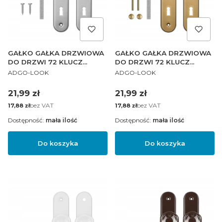
GAŁKO GAŁKA DRZWIOWA
GAŁKO GAŁKA DRZWIOWA
DO DRZWI 72 KLUCZ
DO DRZWI 72 KLUCZ
PRODUCENT
PRODUCENT
SREBRNA PL
ZŁOTA PL
ADGO-LOOK
ADGO-LOOK
Cena
Cena
21,99 zł
21,99 zł
Cena
bez VAT
Cena
bez VAT
17,88 zł
17,88 zł
Dostępność:
mała ilość
Dostępność:
mała ilość
Do koszyka
Do koszyka