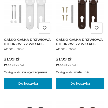
GAŁKO GAŁKA DRZWIOWA
GAŁKO GAŁKA DRZWIOWA
DO DRZWI 72 WKŁAD
DO DRZWI 72 WKŁAD
PRODUCENT
PRODUCENT
BIAŁA PL
BRĄZOWA PL
ADGO-LOOK
ADGO-LOOK
Cena
Cena
21,99 zł
21,99 zł
Cena
bez VAT
Cena
bez VAT
17,88 zł
17,88 zł
Dostępność:
na wyczerpaniu
Dostępność:
mała ilość
Do koszyka
Do koszyka