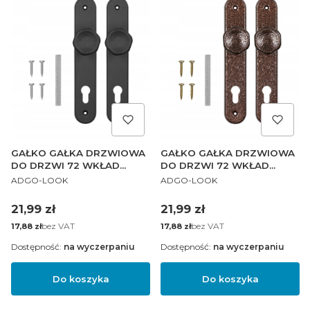
GAŁKO GAŁKA DRZWIOWA
GAŁKO GAŁKA DRZWIOWA
DO DRZWI 72 WKŁAD
DO DRZWI 72 WKŁAD
PRODUCENT
PRODUCENT
CZARNA PL
MIEDŹ PL
ADGO-LOOK
ADGO-LOOK
Cena
Cena
21,99 zł
21,99 zł
Cena
bez VAT
Cena
bez VAT
17,88 zł
17,88 zł
Dostępność:
na wyczerpaniu
Dostępność:
na wyczerpaniu
Do koszyka
Do koszyka