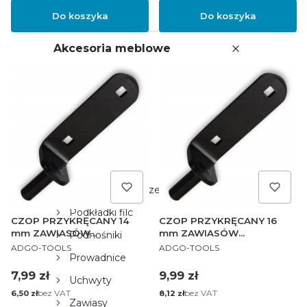
Meble
Do koszyka
Do koszyka
Akcesoria meblowe
Wieszaki
Drążki meblowe
Komandorki
Kółka
Nogi i nóżki
Pasy do przenoszenia mebli
Podkładki filc
CZOP PRZYKRĘCANY 14
CZOP PRZYKRĘCANY 16
mm ZAWIASÓW
mm ZAWIASÓW
Podnośniki
PRODUCENT
PRODUCENT
PASOWYCH 30 - 60cm
PASOWYCH 80 cm
ADGO-TOOLS
ADGO-TOOLS
Prowadnice
Cena
Cena
7,99 zł
9,99 zł
Uchwyty
Cena
bez VAT
Cena
bez VAT
6,50 zł
8,12 zł
Zawiasy