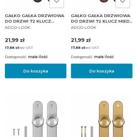
GAŁKO GAŁKA DRZWIOWA
GAŁKO GAŁKA DRZWIOWA
DO DRZWI 72 KLUCZ
DO DRZWI 72 KLUCZ MIEDŹ
PRODUCENT
PRODUCENT
CZARNA PL
PL
ADGO-LOOK
ADGO-LOOK
Cena
Cena
21,99 zł
21,99 zł
Cena
bez VAT
Cena
bez VAT
17,88 zł
17,88 zł
Dostępność:
mała ilość
Dostępność:
mała ilość
Do koszyka
Do koszyka