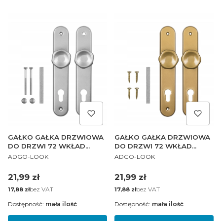
GAŁKO GAŁKA DRZWIOWA
GAŁKO GAŁKA DRZWIOWA
DO DRZWI 72 WKŁAD
DO DRZWI 72 WKŁAD
PRODUCENT
PRODUCENT
SREBRNA PL
ZŁOTA PL
ADGO-LOOK
ADGO-LOOK
Cena
Cena
21,99 zł
21,99 zł
Cena
bez VAT
Cena
bez VAT
17,88 zł
17,88 zł
Dostępność:
mała ilość
Dostępność:
mała ilość