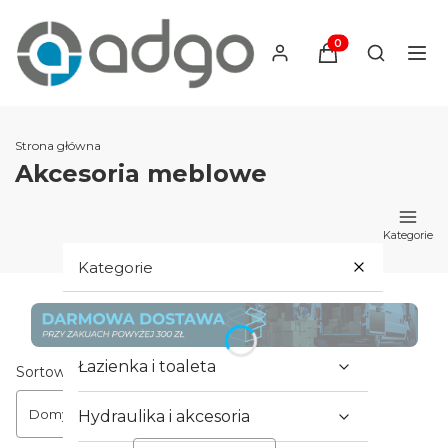
Produkty w koszyku
Otwórz wy
Strona główna
Akcesoria meblowe
Kategorie
Kategorie
Hydraulika i armatura
Łazienka i toaleta
Lista produktów
Sortowanie:
Domyślne
Hydraulika i akcesoria