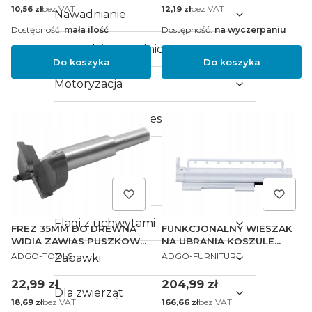
Cena
bez VAT
Cena
bez VAT
10,56 zł
12,19 zł
Nawadnianie
Dostępność:
mała ilość
Dostępność:
na wyczerpaniu
Narzędzia ogrodnicze
Do koszyka
Do koszyka
Motoryzacja
Kompresory i akcesoria
Sklep i magazyn
Sport i turystyka
Flagi z uchwytami
FREZ 35MM DO DREWNA
FUNKCJONALNY WIESZAK
WIDIA ZAWIAS PUSZKOWY
NA UBRANIA KOSZULE
PRODUCENT
PRODUCENT
35MM
WYSUWANY DO SZAFY
ADGO-TOOLS
ADGO-FURNITURE
Zabawki
GARDEROBY BIAŁY
Cena
Cena
22,99 zł
204,99 zł
Dla zwierząt
Cena
bez VAT
Cena
bez VAT
18,69 zł
166,66 zł