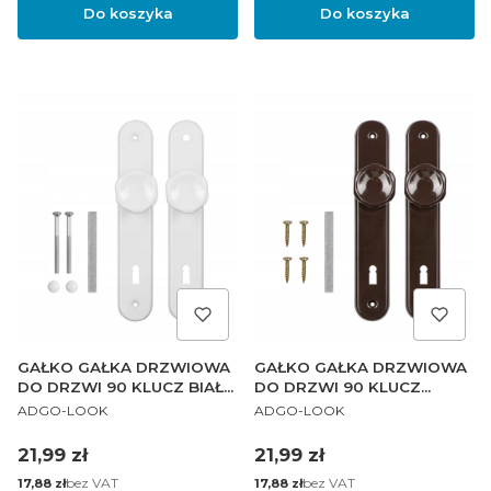
Do koszyka
Do koszyka
GAŁKO GAŁKA DRZWIOWA
GAŁKO GAŁKA DRZWIOWA
DO DRZWI 90 KLUCZ BIAŁA
DO DRZWI 90 KLUCZ
PRODUCENT
PRODUCENT
PL
BRĄZOWA PL
ADGO-LOOK
ADGO-LOOK
Cena
Cena
21,99 zł
21,99 zł
Cena
bez VAT
Cena
bez VAT
17,88 zł
17,88 zł