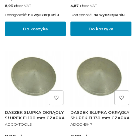
Cena
bez VAT
Cena
bez VAT
8,93 zł
4,87 zł
Dostępność:
na wyczerpaniu
Dostępność:
na wyczerpaniu
Do koszyka
Do koszyka
DASZEK SŁUPKA OKRĄGŁY
DASZEK SŁUPKA OKRĄGŁY
SŁUPEK FI 100 mm CZAPKA
SŁUPEK FI 130 mm CZAPKA
PRODUCENT
PRODUCENT
ADGO-TOOLS
ADGO-BHP