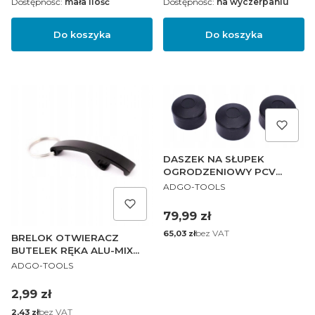
Dostępność:
mała ilość
Dostępność:
na wyczerpaniu
Do koszyka
Do koszyka
DASZEK NA SŁUPEK
OGRODZENIOWY PCV
PRODUCENT
OKRĄGŁY 48 mm
ADGO-TOOLS
Cena
79,99 zł
Cena
bez VAT
65,03 zł
BRELOK OTWIERACZ
BUTELEK RĘKA ALU-MIX
PRODUCENT
COLOR
ADGO-TOOLS
Cena
2,99 zł
Cena
bez VAT
2,43 zł