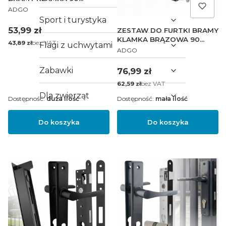
PRODUCENT
BRĄZOWA ZAMEK 90/22
ADGO
WKŁADKA 30/30
Sport i turystyka
Cena
53,99 zł
ZESTAW DO FURTKI BRAMY
KLAMKA BRĄZOWA 90
Cena
bez VAT
43,89 zł
Flagi z uchwytami
PRODUCENT
WKŁADKA ZAMEK 90/22
ADGO
KASETA 90/40
Cena
Zabawki
76,99 zł
Cena
bez VAT
62,59 zł
Dla zwierząt
Dostępność:
duża ilość
Dostępność:
mała ilość
Do koszyka
Do koszyka