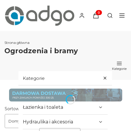
Produkty w koszyku
Otwórz wy
Strona główna
Ogrodzenia i bramy
Kategorie
Kategorie
Hydraulika i armatura
Łazienka i toaleta
Lista produktów
Sortowanie:
Domyślne
Hydraulika i akcesoria