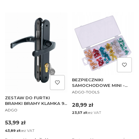
BEZPIECZNIKI
SAMOCHODOWE MINI -
PRODUCENT
ZESTAW 120 EL BOXX
ADGO-TOOLS
ZESTAW DO FURTKI
BRAMKI BRAMY KLAMKA 90
Cena
28,99 zł
PRODUCENT
GRAFIT ZAMEK 90/22
ADGO
Cena
bez VAT
23,57 zł
WKŁAD 30/30
Cena
53,99 zł
Cena
bez VAT
43,89 zł