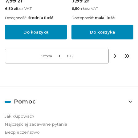
Cena
Cena
7,99 zł
7,99 zł
Cena
bez VAT
Cena
bez VAT
6,50 zł
6,50 zł
Dostępność:
średnia ilość
Dostępność:
mała ilość
Do koszyka
Do koszyka
Strona
z 16
Przej
Linki w stopce
Pomoc
Jak kupować?
Najczęściej zadawane pytania
Bezpieczeństwo