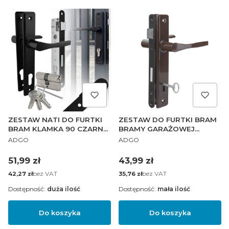
ZESTAW NATI DO FURTKI
ZESTAW DO FURTKI BRAM
BRAM KLAMKA 90 CZARNA
BRAMY GARAŻOWEJ
PRODUCENT
PRODUCENT
ZAMEK 90/22 WKŁADKA
KLAMKA 90 KLUCZ BRĄZ
ADGO
ADGO
30/30
ZAMEK 90/22
Cena
Cena
51,99 zł
43,99 zł
Cena
bez VAT
Cena
bez VAT
42,27 zł
35,76 zł
Dostępność:
duża ilość
Dostępność:
mała ilość
Do koszyka
Do koszyka