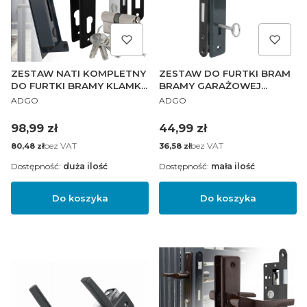
ZESTAW NATI KOMPLETNY
ZESTAW DO FURTKI BRAM
DO FURTKI BRAMY KLAMKA
BRAMY GARAŻOWEJ
PRODUCENT
PRODUCENT
90 ZAMEK 90/22 WKŁADKA
KLAMKA 90 KLUCZ GRAFIT
ADGO
ADGO
OPÓR
ZAMEK 90/22
Cena
Cena
98,99 zł
44,99 zł
Cena
bez VAT
Cena
bez VAT
80,48 zł
36,58 zł
Dostępność:
duża ilość
Dostępność:
mała ilość
Do koszyka
Do koszyka