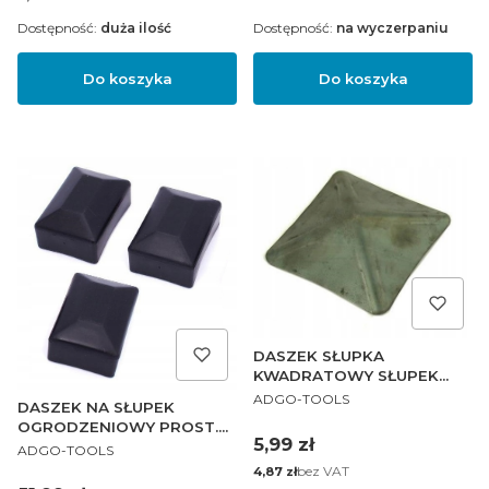
Dostępność:
duża ilość
Dostępność:
na wyczerpaniu
Do koszyka
Do koszyka
DASZEK SŁUPKA
KWADRATOWY SŁUPEK
PRODUCENT
100x100 OGRODZENIE
ADGO-TOOLS
DASZEK NA SŁUPEK
OGRODZENIOWY PROST.
Cena
5,99 zł
PRODUCENT
40x60 100szt
ADGO-TOOLS
Cena
bez VAT
4,87 zł