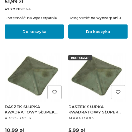
Cena
51,99 zł
Cena
bez VAT
42,27 zł
Dostępność:
na wyczerpaniu
Dostępność:
na wyczerpaniu
Do koszyka
Do koszyka
BESTSELLER
DASZEK SŁUPKA
DASZEK SŁUPKA
KWADRATOWY SŁUPEK
KWADRATOWY SŁUPEK
PRODUCENT
PRODUCENT
120x120 OGRODZENIE
70x70 OGRODZENIE
ADGO-TOOLS
ADGO-TOOLS
Cena
Cena
10,99 zł
5,99 zł