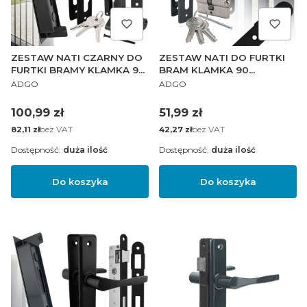
ZESTAW NATI CZARNY DO
ZESTAW NATI DO FURTKI
FURTKI BRAMY KLAMKA 90
BRAM KLAMKA 90
PRODUCENT
PRODUCENT
ZAMEK 90/22 WKŁADKA
ANTRACYT ZAMEK 90/22
ADGO
ADGO
OPÓR
WKŁADKA 30/30
Cena
Cena
100,99 zł
51,99 zł
Cena
bez VAT
Cena
bez VAT
82,11 zł
42,27 zł
Dostępność:
duża ilość
Dostępność:
duża ilość
Do koszyka
Do koszyka