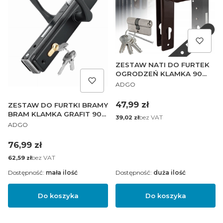
ZESTAW NATI DO FURTEK
OGRODZEŃ KLAMKA 90
PRODUCENT
BRĄZOWA ZAMEK 90/22
ADGO
WKŁADKA 30/30
Cena
47,99 zł
ZESTAW DO FURTKI BRAMY
BRAM KLAMKA GRAFIT 90
Cena
bez VAT
39,02 zł
PRODUCENT
WKŁAD ZAMEK 90/22
ADGO
KASETA 90/40
Cena
76,99 zł
Cena
bez VAT
62,59 zł
Dostępność:
mała ilość
Dostępność:
duża ilość
Do koszyka
Do koszyka