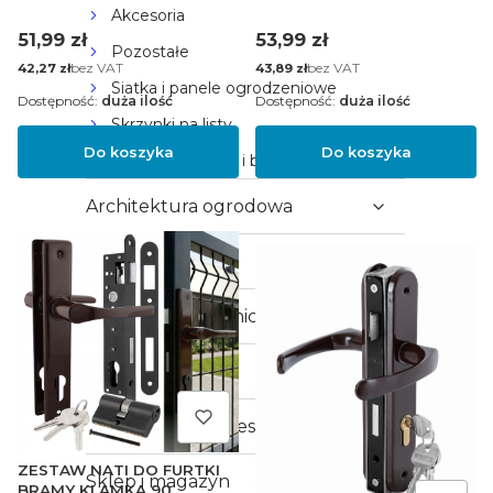
WKŁADKA 30/30
WKŁADKA 30/30
Akcesoria
Cena
Cena
51,99 zł
53,99 zł
Pozostałe
Cena
bez VAT
Cena
bez VAT
42,27 zł
43,89 zł
Siatka i panele ogrodzeniowe
Dostępność:
duża ilość
Dostępność:
duża ilość
Skrzynki na listy
Do koszyka
Do koszyka
Klamki do furtek i bram
Architektura ogrodowa
Nawadnianie
Narzędzia ogrodnicze
Motoryzacja
Kompresory i akcesoria
ZESTAW NATI DO FURTKI
Sklep i magazyn
BRAMY KLAMKA 90