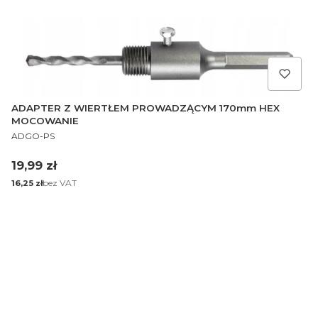
ADAPTER Z WIERTŁEM PROWADZĄCYM 170mm HEX
MOCOWANIE
PRODUCENT
ADGO-PS
Cena
19,99 zł
Cena
bez VAT
16,25 zł