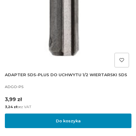
ADAPTER SDS-PLUS DO UCHWYTU 1/2 WIERTARSKI SDS
PRODUCENT
ADGO-PS
Cena
3,99 zł
Cena
bez VAT
3,24 zł
Do koszyka