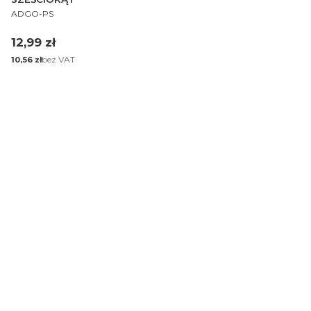
PRODUCENT
ADGO-PS
Cena
12,99 zł
Cena
bez VAT
10,56 zł