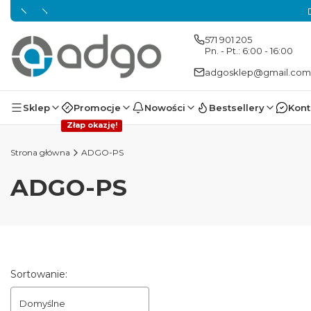
571 901 205
Pn. - Pt.: 6:00 - 16:00
adgosklep@gmail.com
Sklep
Promocje
Nowości
Bestsellery
Kont
Złap okazję!
Strona główna
ADGO-PS
ADGO-PS
Lista produktów
Sortowanie:
Domyślne