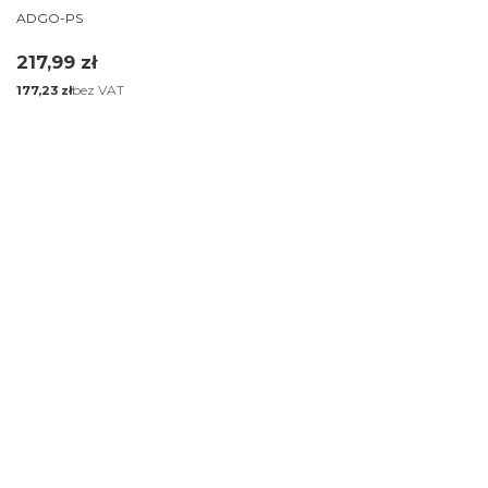
PRODUCENT
ADGO-PS
Cena
217,99 zł
Cena
bez VAT
177,23 zł