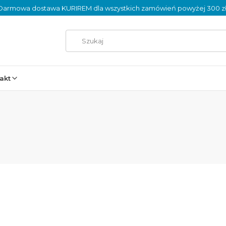
Darmowa dostawa KURIREM dla wszystkich zamówień powyżej 300 zł
akt