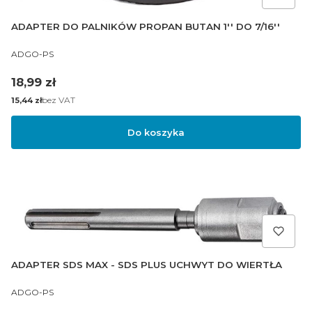
ADAPTER DO PALNIKÓW PROPAN BUTAN 1'' DO 7/16''
PRODUCENT
ADGO-PS
Cena
18,99 zł
Cena
bez VAT
15,44 zł
Do koszyka
ADAPTER SDS MAX - SDS PLUS UCHWYT DO WIERTŁA
PRODUCENT
ADGO-PS