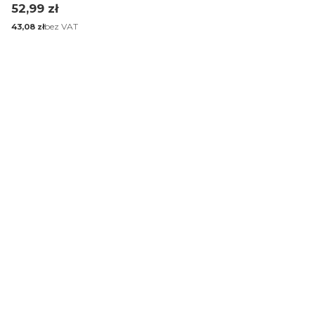
Cena
52,99 zł
Cena
bez VAT
43,08 zł