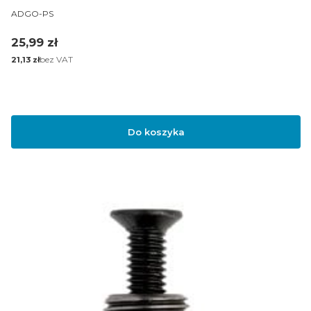
PRODUCENT
ADGO-PS
Cena
25,99 zł
Cena
bez VAT
21,13 zł
Do koszyka