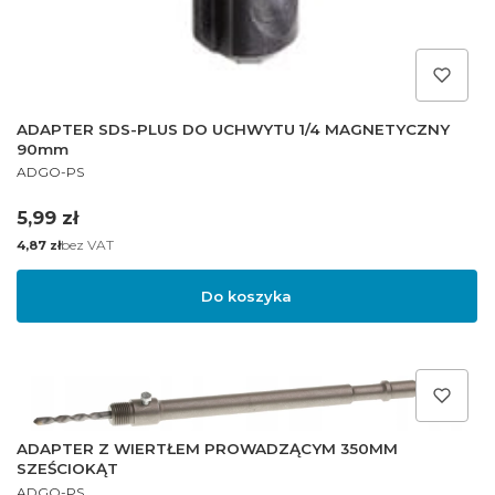
ADAPTER SDS-PLUS DO UCHWYTU 1/4 MAGNETYCZNY
90mm
PRODUCENT
ADGO-PS
Cena
5,99 zł
Cena
bez VAT
4,87 zł
Do koszyka
ADAPTER Z WIERTŁEM PROWADZĄCYM 350MM
SZEŚCIOKĄT
PRODUCENT
ADGO-PS