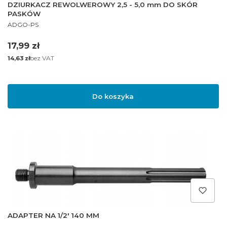
DZIURKACZ REWOLWEROWY 2,5 - 5,0 mm DO SKÓR
PASKÓW
PRODUCENT
ADGO-PS
Cena
17,99 zł
Cena
bez VAT
14,63 zł
Do koszyka
ADAPTER NA 1/2' 140 MM