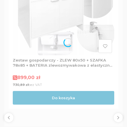
Zestaw gospodarczy - ZLEW 80x50 + SZAFKA
78x85 + BATERIA zlewozmywakowa z elastyczną
wylewką + Dozownik
Cena promocyjna
899,00 zł
Cena
bez VAT
730,89 zł
Do koszyka