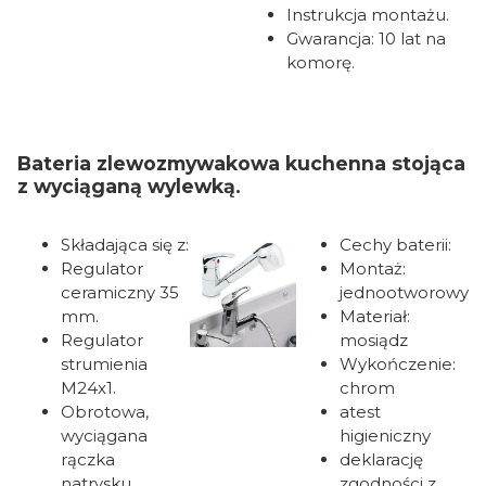
Instrukcja montażu.
Gwarancja: 10 lat na
komorę.
Bateria zlewozmywakowa kuchenna stojąca
z wyciąganą wylewką.
Składająca się z:
Cechy baterii:
Regulator
Montaż:
ceramiczny 35
jednootworowy
mm.
Materiał:
Regulator
mosiądz
strumienia
Wykończenie:
M24x1.
chrom
Obrotowa,
atest
wyciągana
higieniczny
rączka
deklarację
natrysku.
zgodności z