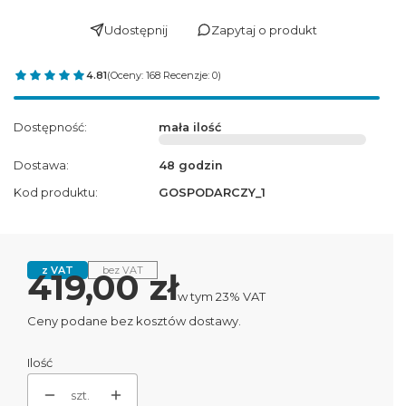
Udostępnij
Zapytaj o produkt
4.81
(Oceny: 168 Recenzje: 0)
Dostępność:
mała ilość
Dostawa:
48 godzin
Kod produktu:
GOSPODARCZY_1
z VAT
bez VAT
Cena
419,00 zł
w tym 23% VAT
w tym
23%
VAT
Ceny podane bez kosztów dostawy.
Ilość
szt.