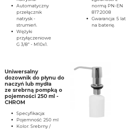
Automatyczny
normą PN-EN
przełącznik
817:2008
natrysk -
Gwarancja: 5 lat
strumień.
na baterię.
Wężyki
przyłączeniowe
G 3/8” - M10x1.
Uniwersalny
dozownik do płynu do
naczyń lub mydła
ze srebrną pompką o
pojemności 250 ml -
CHROM
Specyfikacja:
Pojemność: 250 ml
Kolor: Srebrny /