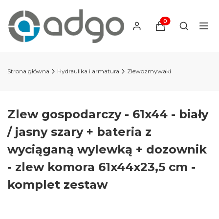
Produkty w koszyku
Otwórz wy
Strona główna
Hydraulika i armatura
Zlewozmywaki
Zlew gospodarczy - 61x44 - biały
/ jasny szary + bateria z
wyciąganą wylewką + dozownik
- zlew komora 61x44x23,5 cm -
komplet zestaw