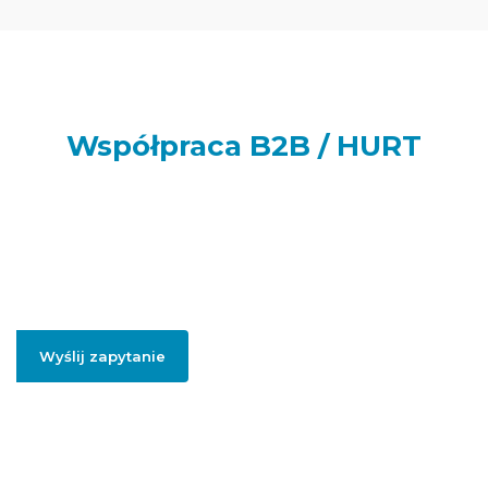
Współpraca B2B / HURT
Prowadzisz sklep internetowy, punkt handlowy, firmę usługową
lub realizujesz większe zamówienia dla swoich klientów lub
potrzebujesz artykułów do swojej firmy? Podaj swój adres e-
mail, jeżeli chcesz otrzymać szczegółowe informację dotyczące
oferty hurtowej i współpracy B2B.
Wyślij zapytanie
Podając swojego firmowego maila, zgadzasz się na przesłanie informacji
handlowych dotyczący współpracy hurtowej / B2B.
Polityką prywatności
.
Więcej informacji na temat naszej oferty