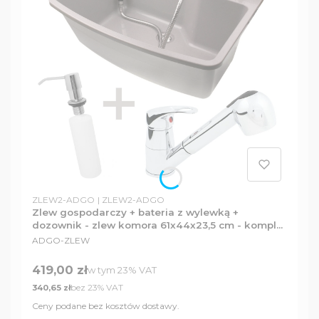
Kod produktu
Kod producenta
ZLEW2-ADGO
ZLEW2-ADGO
Zlew gospodarczy + bateria z wylewką +
dozownik - zlew komora 61x44x23,5 cm - komplet
PRODUCENT
zestaw
ADGO-ZLEW
Cena brutto
419,00 zł
w tym %s VAT
w tym
23%
VAT
Cena netto
bez 23% VAT
340,65 zł
Ceny podane bez kosztów dostawy.