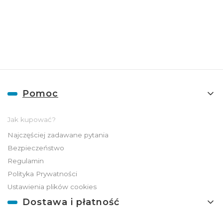
hurtowej znajdziesz pod
linkiem:
HURT
ADGO
Linki w stopce
Pomoc
Jak kupować?
Najczęściej zadawane pytania
Bezpieczeństwo
Regulamin
Polityka Prywatności
Ustawienia plików cookies
Dostawa i płatność