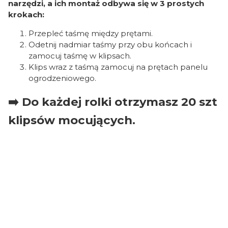
narzędzi, a ich montaż odbywa się w 3 prostych
krokach:
Przepleć taśmę między prętami.
Odetnij nadmiar taśmy przy obu końcach i
zamocuj taśmę w klipsach.
Klips wraz z taśmą zamocuj na prętach panelu
ogrodzeniowego.
➡️ Do każdej rolki otrzymasz 20 szt
klipsów mocujących.
Oceń i opisz
0.00
Liczba ocen: 0