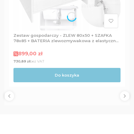
Zestaw gospodarczy - ZLEW 80x50 + SZAFKA
78x85 + BATERIA zlewozmywakowa z elastyczną
wylewką + Dozownik
Cena promocyjna
899,00 zł
Cena
bez VAT
730,89 zł
Do koszyka