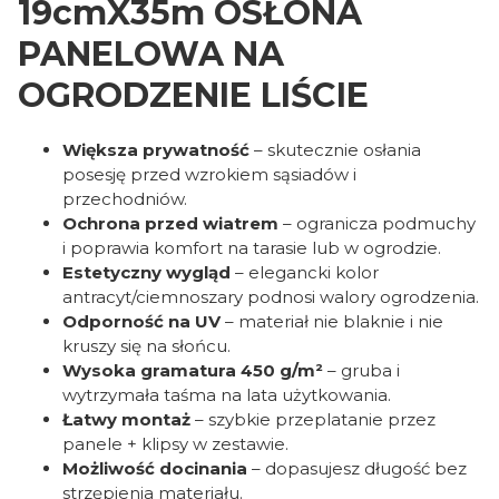
19cmX35m OSŁONA
PANELOWA NA
OGRODZENIE LIŚCIE
Większa prywatność
– skutecznie osłania
posesję przed wzrokiem sąsiadów i
przechodniów.
Ochrona przed wiatrem
– ogranicza podmuchy
i poprawia komfort na tarasie lub w ogrodzie.
Estetyczny wygląd
– elegancki kolor
antracyt/ciemnoszary podnosi walory ogrodzenia.
Odporność na UV
– materiał nie blaknie i nie
kruszy się na słońcu.
Wysoka gramatura 450 g/m²
– gruba i
wytrzymała taśma na lata użytkowania.
Łatwy montaż
– szybkie przeplatanie przez
panele + klipsy w zestawie.
Możliwość docinania
– dopasujesz długość bez
strzępienia materiału.