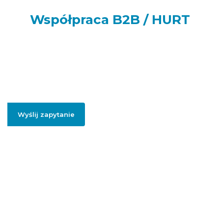
Współpraca B2B / HURT
Prowadzisz sklep internetowy, punkt handlowy, firmę usługową
lub realizujesz większe zamówienia dla swoich klientów lub
potrzebujesz artykułów do swojej firmy? Podaj swój adres e-
mail, jeżeli chcesz otrzymać szczegółowe informację dotyczące
oferty hurtowej i współpracy B2B.
Wyślij zapytanie
Podając swojego firmowego maila, zgadzasz się na przesłanie informacji
handlowych dotyczący współpracy hurtowej / B2B.
Polityką prywatności
.
Więcej informacji na temat naszej oferty
hurtowej znajdziesz pod
linkiem:
HURT
ADGO