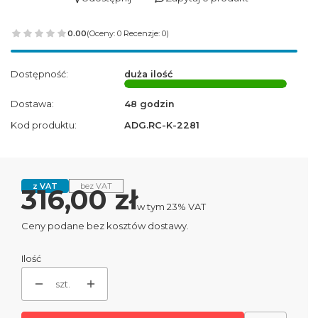
0.00
(Oceny: 0 Recenzje: 0)
Dostępność:
duża ilość
Dostawa:
48 godzin
Kod produktu:
ADG.RC-K-2281
z VAT
bez VAT
Cena
316,00 zł
w tym 23% VAT
w tym
23%
VAT
Ceny podane bez kosztów dostawy.
Ilość
szt.