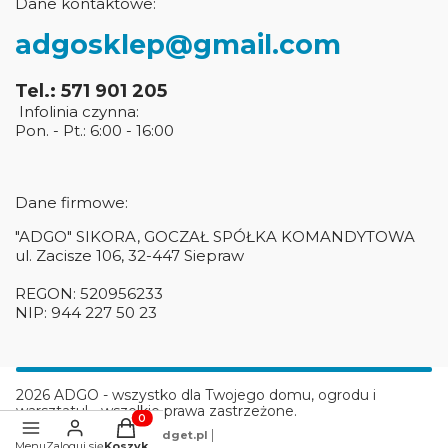
Dane kontaktowe:
adgosklep@gmail.com
Tel.: 571 901 205
Infolinia czynna:
Pon. - Pt.: 6:00 - 16:00
Dane firmowe:
"ADGO" SIKORA, GOCZAŁ SPÓŁKA KOMANDYTOWA
ul. Zacisze 106, 32-447 Siepraw
REGON: 520956233
NIP: 944 227 50 23
2026 ADGO - wszystko dla Twojego domu, ogrodu i
warsztatu! - wszelkie prawa zastrzeżone.
Produkty w koszyku: 0. Zobacz szczegóły
|
Szablon graficzny
ShopGadget.pl
Menu
Zaloguj się
Koszyk