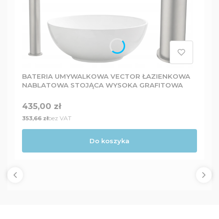
BATERIA UMYWALKOWA VECTOR ŁAZIENKOWA
NABLATOWA STOJĄCA WYSOKA GRAFITOWA
Cena
435,00 zł
Cena
bez VAT
353,66 zł
Do koszyka