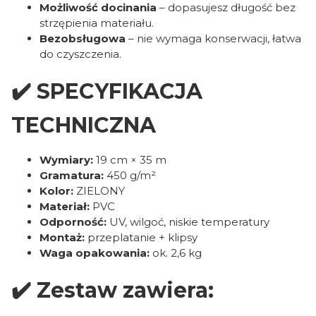
Możliwość docinania
– dopasujesz długość bez
strzępienia materiału.
Bezobsługowa
– nie wymaga konserwacji, łatwa
do czyszczenia.
✔️ SPECYFIKACJA
TECHNICZNA
Wymiary:
19 cm × 35 m
Gramatura:
450 g/m²
Kolor:
ZIELONY
Materiał:
PVC
Odporność:
UV, wilgoć, niskie temperatury
Montaż:
przeplatanie + klipsy
Waga opakowania:
ok. 2,6 kg
✔️ Zestaw zawiera: