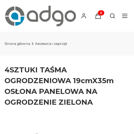
Produkty w koszyku
Otwórz wy
Strona główna
Akcesoria i osprzęt
4SZTUKI TAŚMA
OGRODZENIOWA 19cmX35m
OSŁONA PANELOWA NA
OGRODZENIE ZIELONA