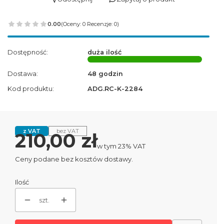
0.00
(Oceny: 0 Recenzje: 0)
Dostępność:
duża ilość
Dostawa:
48 godzin
Kod produktu:
ADG.RC-K-2284
z VAT
bez VAT
Cena
210,00 zł
w tym 23% VAT
w tym
23%
VAT
Ceny podane bez kosztów dostawy.
Ilość
szt.