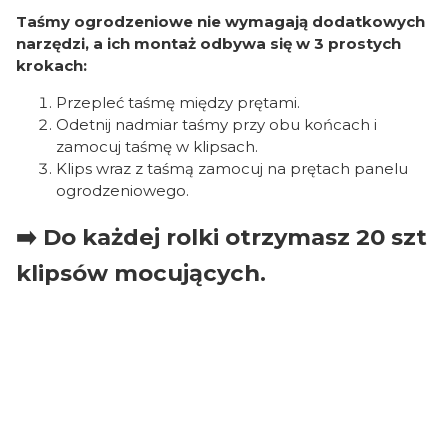
Taśmy ogrodzeniowe nie wymagają dodatkowych
narzędzi, a ich montaż odbywa się w 3 prostych
krokach:
Przepleć taśmę między prętami.
Odetnij nadmiar taśmy przy obu końcach i
zamocuj taśmę w klipsach.
Klips wraz z taśmą zamocuj na prętach panelu
ogrodzeniowego.
➡️ Do każdej rolki otrzymasz 20 szt
klipsów mocujących.
Oceń i opisz
0.00
Liczba ocen: 0