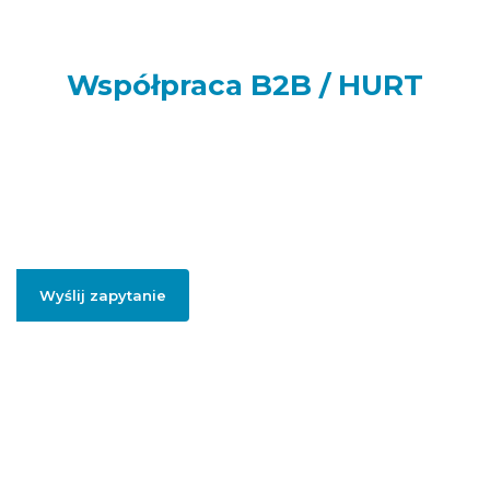
Współpraca B2B / HURT
Prowadzisz sklep internetowy, punkt handlowy, firmę usługową
lub realizujesz większe zamówienia dla swoich klientów lub
potrzebujesz artykułów do swojej firmy? Podaj swój adres e-
mail, jeżeli chcesz otrzymać szczegółowe informację dotyczące
oferty hurtowej i współpracy B2B.
Wyślij zapytanie
Podając swojego firmowego maila, zgadzasz się na przesłanie informacji
handlowych dotyczący współpracy hurtowej / B2B.
Polityką prywatności
.
Więcej informacji na temat naszej oferty
hurtowej znajdziesz pod
linkiem:
HURT
ADGO