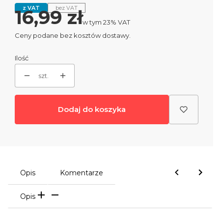
z VAT
bez VAT
Cena
16,99 zł
w tym 23% VAT
w tym
23%
VAT
Ceny podane bez kosztów dostawy.
Ilość
szt.
Dodaj do koszyka
Opis
Komentarze
Opis