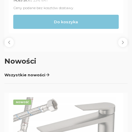
Cena netto
bez 23% VAT
14,63 zł
Ceny podane bez kosztów dostawy.
Do koszyka
Nowości
Wszystkie nowości
NOWOŚĆ