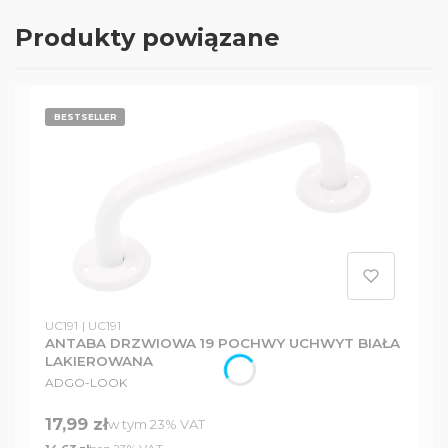
Produkty powiązane
BESTSELLER
Kod produktu
Kod producenta
UC191
UC191
ANTABA DRZWIOWA 19 POCHWY UCHWYT BIAŁA
LAKIEROWANA
PRODUCENT
ADGO-LOOK
Cena brutto
17,99 zł
w tym %s VAT
w tym
23%
VAT