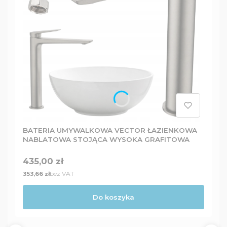
BATERIA UMYWALKOWA VECTOR ŁAZIENKOWA
NABLATOWA STOJĄCA WYSOKA GRAFITOWA
Cena
435,00 zł
Cena
bez VAT
353,66 zł
Do koszyka