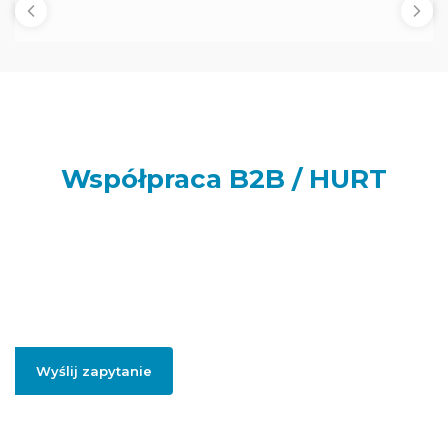
Współpraca B2B / HURT
Prowadzisz sklep internetowy, punkt handlowy, firmę usługową
lub realizujesz większe zamówienia dla swoich klientów lub
potrzebujesz artykułów do swojej firmy? Podaj swój adres e-
mail, jeżeli chcesz otrzymać szczegółowe informację dotyczące
oferty hurtowej i współpracy B2B.
Wyślij zapytanie
Podając swojego firmowego maila, zgadzasz się na przesłanie informacji
handlowych dotyczący współpracy hurtowej / B2B.
Polityką prywatności
.