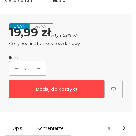
Kod produktu:
BL410
z VAT
bez VAT
Cena
19,99 zł
w tym 23% VAT
w tym
23%
VAT
Ceny podane bez kosztów dostawy.
Ilość
szt.
Dodaj do koszyka
Opis
Komentarze