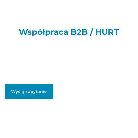
Współpraca B2B / HURT
Prowadzisz sklep internetowy, punkt handlowy, firmę usługową
lub realizujesz większe zamówienia dla swoich klientów lub
potrzebujesz artykułów do swojej firmy? Podaj swój adres e-
mail, jeżeli chcesz otrzymać szczegółowe informację dotyczące
oferty hurtowej i współpracy B2B.
Wyślij zapytanie
Podając swojego firmowego maila, zgadzasz się na przesłanie informacji
handlowych dotyczący współpracy hurtowej / B2B.
Polityką prywatności
.
Więcej informacji na temat naszej oferty
hurtowej znajdziesz pod
linkiem:
HURT