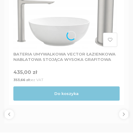
BATERIA UMYWALKOWA VECTOR ŁAZIENKOWA
NABLATOWA STOJĄCA WYSOKA GRAFITOWA
Cena
435,00 zł
Cena
bez VAT
353,66 zł
Do koszyka