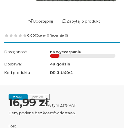
Udostępnij
Zapytaj o produkt
0.00
(Oceny: 0 Recenzje: 0)
Dostępność:
na wyczerpaniu
Dostawa:
48 godzin
Kod produktu:
DR-J-U40/2
z VAT
bez VAT
Cena
16,99 zł
w tym 23% VAT
w tym
23%
VAT
Ceny podane bez kosztów dostawy.
Ilość