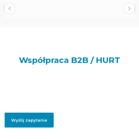
Współpraca B2B / HURT
Prowadzisz sklep internetowy, punkt handlowy, firmę usługową
lub realizujesz większe zamówienia dla swoich klientów lub
potrzebujesz artykułów do swojej firmy? Podaj swój adres e-
mail, jeżeli chcesz otrzymać szczegółowe informację dotyczące
oferty hurtowej i współpracy B2B.
Wyślij zapytanie
Podając swojego firmowego maila, zgadzasz się na przesłanie informacji