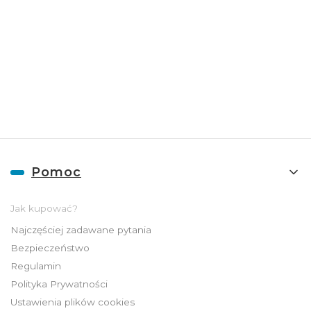
handlowych dotyczący współpracy hurtowej / B2B.
Polityką prywatności
.
Więcej informacji na temat naszej oferty
hurtowej znajdziesz pod
linkiem:
HURT
ADGO
Linki w stopce
Pomoc
Jak kupować?
Najczęściej zadawane pytania
Bezpieczeństwo
Regulamin
Polityka Prywatności
Ustawienia plików cookies