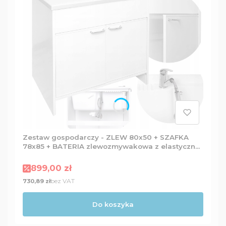
Zestaw gospodarczy - ZLEW 80x50 + SZAFKA
78x85 + BATERIA zlewozmywakowa z elastyczną
wylewką + Dozownik
Cena promocyjna
899,00 zł
Cena
bez VAT
730,89 zł
Do koszyka