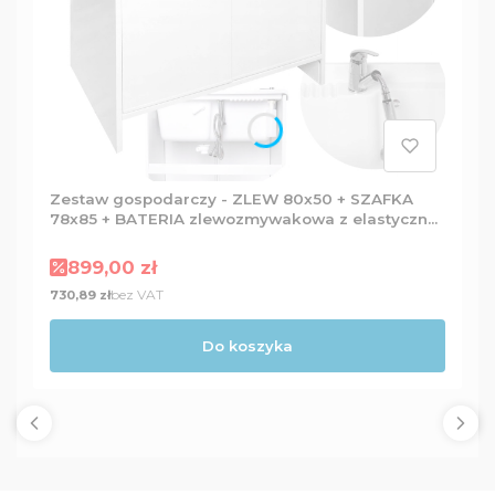
Zestaw gospodarczy - ZLEW 80x50 + SZAFKA
78x85 + BATERIA zlewozmywakowa z elastyczną
wylewką + Dozownik
Cena promocyjna
899,00 zł
Cena
bez VAT
730,89 zł
Do koszyka