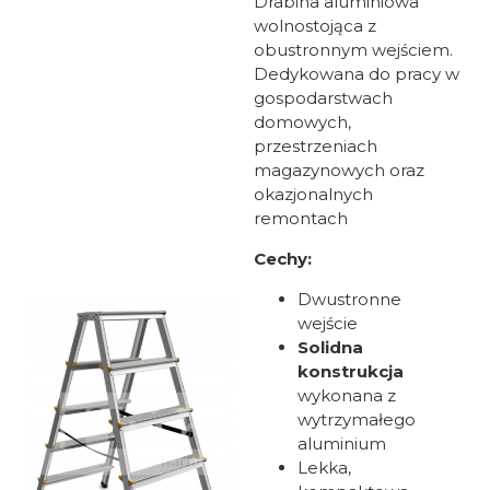
Drabina aluminiowa
wolnostojąca z
obustronnym wejściem.
Dedykowana do pracy w
gospodarstwach
domowych,
przestrzeniach
magazynowych oraz
okazjonalnych
remontach
Cechy:
Dwustronne
wejście
Solidna
konstrukcja
wykonana z
wytrzymałego
aluminium
Lekka,