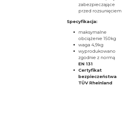
zabezpieczające
przed rozsunięciem
Specyfikacja:
maksymalne
obciążenie 150kg
waga 4,9kg
wyprodukowano
zgodnie z normą
EN 131
Certyfikat
bezpieczeństwa
TÜV Rheinland
Oceń i opisz
0.00
Liczba ocen: 0