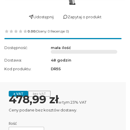
Udostępnij
Zapytaj o produkt
0.00
(Oceny: 0 Recenzje: 0)
Dostępność:
mała ilość
Dostawa:
48 godzin
Kod produktu:
DR5S
z VAT
bez VAT
Cena
478,99 zł
w tym 23% VAT
w tym
23%
VAT
Ceny podane bez kosztów dostawy.
Ilość