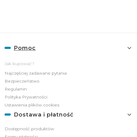
ADGO
Linki w stopce
Pomoc
Jak kupować?
Najczęściej zadawane pytania
Bezpieczeństwo
Regulamin
Polityka Prywatności
Ustawienia plików cookies
Dostawa i płatność
Dostępność produktów
Formy płatności