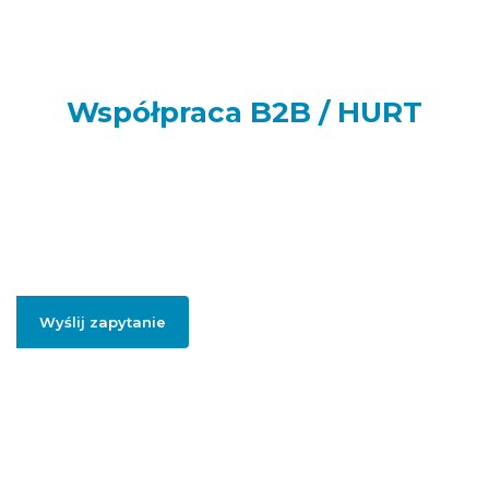
Współpraca B2B / HURT
Prowadzisz sklep internetowy, punkt handlowy, firmę usługową
lub realizujesz większe zamówienia dla swoich klientów lub
potrzebujesz artykułów do swojej firmy? Podaj swój adres e-
mail, jeżeli chcesz otrzymać szczegółowe informację dotyczące
oferty hurtowej i współpracy B2B.
Wyślij zapytanie
Podając swojego firmowego maila, zgadzasz się na przesłanie informacji
handlowych dotyczący współpracy hurtowej / B2B.
Polityką prywatności
.
Więcej informacji na temat naszej oferty
hurtowej znajdziesz pod
linkiem:
HURT