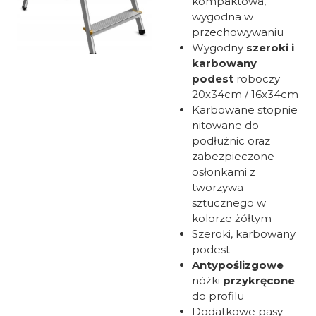
kompaktowa,
wygodna w
przechowywaniu
Wygodny
szeroki i
karbowany
podest
roboczy
20x34cm / 16x34cm
Karbowane stopnie
nitowane do
podłużnic oraz
zabezpieczone
osłonkami z
tworzywa
sztucznego w
kolorze żółtym
Szeroki, karbowany
podest
Antypoślizgowe
nóżki
przykręcone
do profilu
Dodatkowe pasy