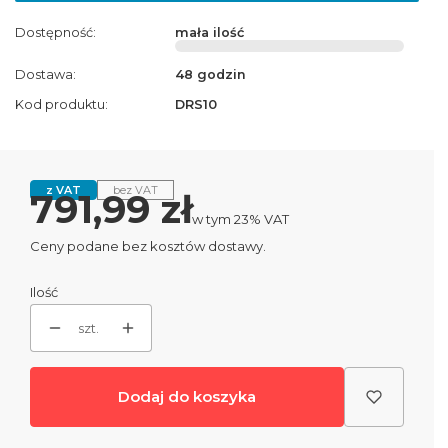
Dostępność:
mała ilość
Dostawa:
48 godzin
Kod produktu:
DRS10
z VAT
bez VAT
Cena
791,99 zł
w tym 23% VAT
w tym
23%
VAT
Ceny podane bez kosztów dostawy.
Ilość
szt.
Dodaj do koszyka