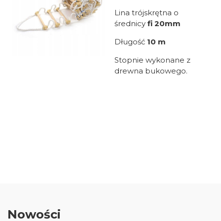
Lina trójskrętna o
średnicy
fi 20mm
Długość
10 m
Stopnie wykonane z
drewna bukowego.
Oceń i opisz
0.00
Liczba ocen: 0
Nowości