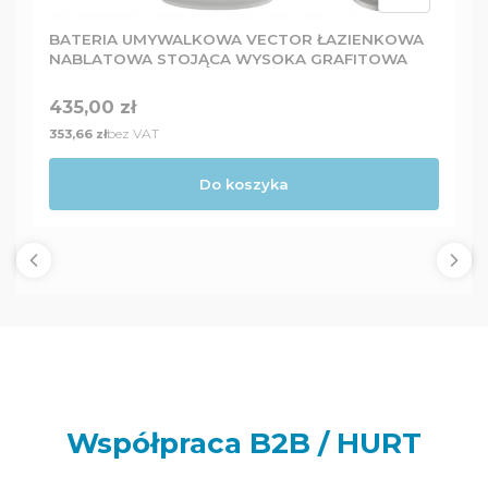
BATERIA UMYWALKOWA VECTOR ŁAZIENKOWA
NABLATOWA STOJĄCA WYSOKA GRAFITOWA
Cena
435,00 zł
Cena
bez VAT
353,66 zł
Do koszyka
Współpraca B2B / HURT