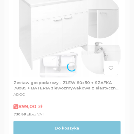
Zestaw gospodarczy - ZLEW 80x50 + SZAFKA
78x85 + BATERIA zlewozmywakowa z elastyczną
PRODUCENT
wylewką + Dozownik
ADGO
Cena promocyjna
899,00 zł
Cena
bez VAT
730,89 zł
Do koszyka