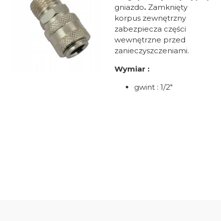
gniazdo
.
Zamknięty
korpus zewnętrzny
zabezpiecza części
wewnętrzne przed
zanieczyszczeniami.
Wymiar :
gwint : 1/2"
Oceń i opisz
0.00
Liczba ocen: 0