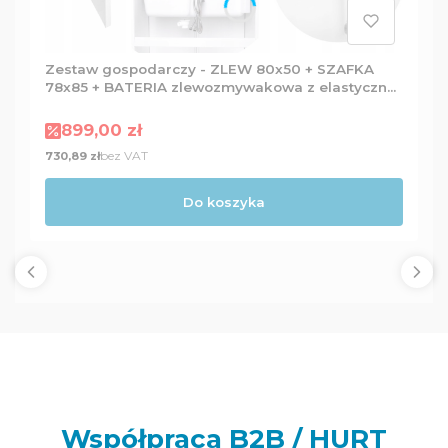
Zestaw gospodarczy - ZLEW 80x50 + SZAFKA
78x85 + BATERIA zlewozmywakowa z elastyczną
wylewką + Dozownik
Cena promocyjna
899,00 zł
Cena
bez VAT
730,89 zł
Do koszyka
Współpraca B2B / HURT