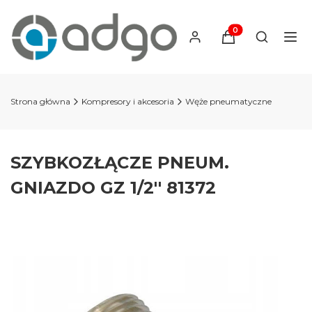
Produkty w koszyku
Otwórz wy
Strona główna
Kompresory i akcesoria
Węże pneumatyczne
SZYBKOZŁĄCZE PNEUM.
GNIAZDO GZ 1/2'' 81372