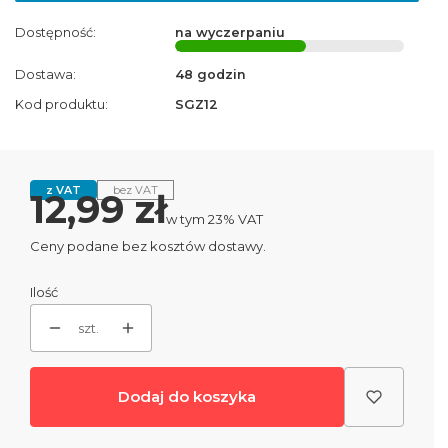
Dostępność:
na wyczerpaniu
Dostawa:
48 godzin
Kod produktu:
SGZ12
z VAT
bez VAT
Cena
12,99 zł
w tym 23% VAT
w tym
23%
VAT
Ceny podane bez kosztów dostawy.
Ilość
szt.
Dodaj do koszyka