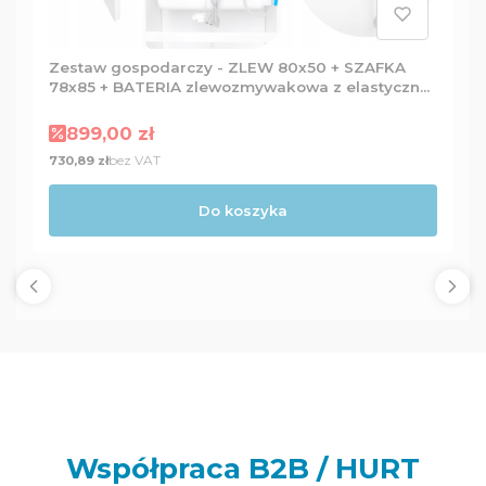
Zestaw gospodarczy - ZLEW 80x50 + SZAFKA
78x85 + BATERIA zlewozmywakowa z elastyczną
wylewką + Dozownik
Cena promocyjna
899,00 zł
Cena
bez VAT
730,89 zł
Do koszyka
Współpraca B2B / HURT