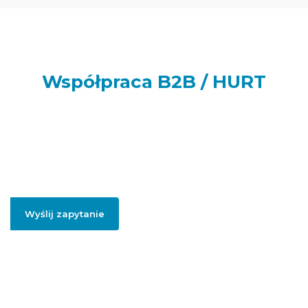
Współpraca B2B / HURT
Prowadzisz sklep internetowy, punkt handlowy, firmę usługową
lub realizujesz większe zamówienia dla swoich klientów lub
potrzebujesz artykułów do swojej firmy? Podaj swój adres e-
mail, jeżeli chcesz otrzymać szczegółowe informację dotyczące
oferty hurtowej i współpracy B2B.
Wyślij zapytanie
Podając swojego firmowego maila, zgadzasz się na przesłanie informacji
handlowych dotyczący współpracy hurtowej / B2B.
Polityką prywatności
.
Więcej informacji na temat naszej oferty
hurtowej znajdziesz pod
linkiem:
HURT