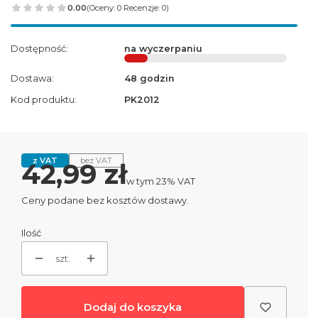
0.00
(Oceny: 0 Recenzje: 0)
Dostępność:
na wyczerpaniu
Dostawa:
48 godzin
Kod produktu:
PK2012
z VAT
bez VAT
Cena
42,99 zł
w tym 23% VAT
w tym
23%
VAT
Ceny podane bez kosztów dostawy.
Ilość
szt.
Dodaj do koszyka