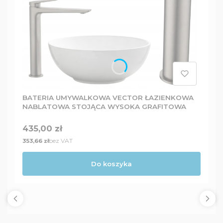
BATERIA UMYWALKOWA VECTOR ŁAZIENKOWA
NABLATOWA STOJĄCA WYSOKA GRAFITOWA
Cena
435,00 zł
Cena
bez VAT
353,66 zł
Do koszyka