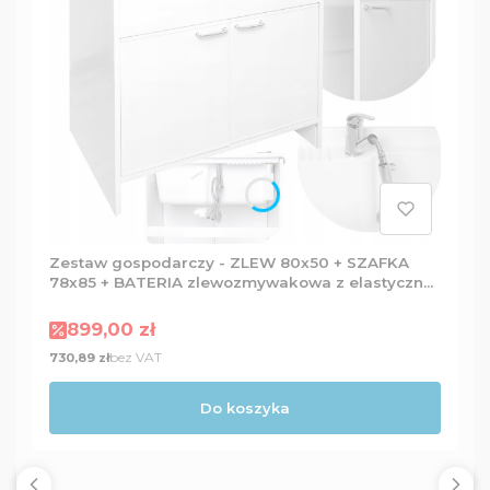
Zestaw gospodarczy - ZLEW 80x50 + SZAFKA
78x85 + BATERIA zlewozmywakowa z elastyczną
wylewką + Dozownik
Cena promocyjna
899,00 zł
Cena
bez VAT
730,89 zł
Do koszyka