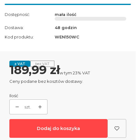
Dostępność:
mała ilość
Dostawa:
48 godzin
Kod produktu:
WEN150WC
z VAT
bez VAT
Cena
189,99 zł
w tym 23% VAT
w tym
23%
VAT
Ceny podane bez kosztów dostawy.
Ilość
szt.
Dodaj do koszyka