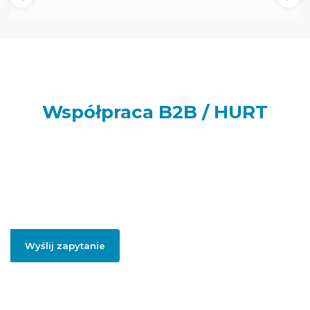
Współpraca B2B / HURT
Prowadzisz sklep internetowy, punkt handlowy, firmę usługową
lub realizujesz większe zamówienia dla swoich klientów lub
potrzebujesz artykułów do swojej firmy? Podaj swój adres e-
mail, jeżeli chcesz otrzymać szczegółowe informację dotyczące
oferty hurtowej i współpracy B2B.
Wyślij zapytanie
Podając swojego firmowego maila, zgadzasz się na przesłanie informacji
handlowych dotyczący współpracy hurtowej / B2B.
Polityką prywatności
.