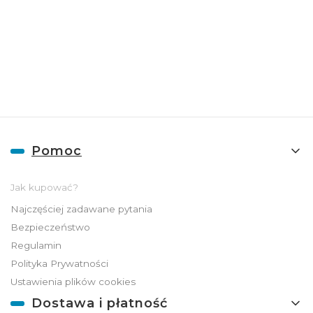
Więcej informacji na temat naszej oferty
hurtowej znajdziesz pod
linkiem:
HURT
ADGO
Linki w stopce
Pomoc
Jak kupować?
Najczęściej zadawane pytania
Bezpieczeństwo
Regulamin
Polityka Prywatności
Ustawienia plików cookies
Dostawa i płatność