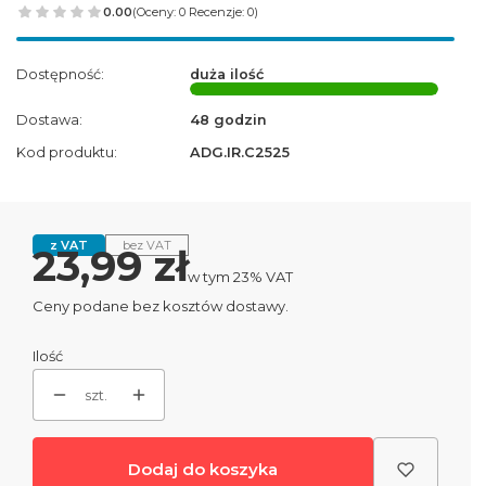
0.00
(Oceny: 0 Recenzje: 0)
Dostępność:
duża ilość
Dostawa:
48 godzin
Kod produktu:
ADG.IR.C2525
z VAT
bez VAT
Cena
23,99 zł
w tym 23% VAT
w tym
23%
VAT
Ceny podane bez kosztów dostawy.
Ilość
szt.
Dodaj do koszyka