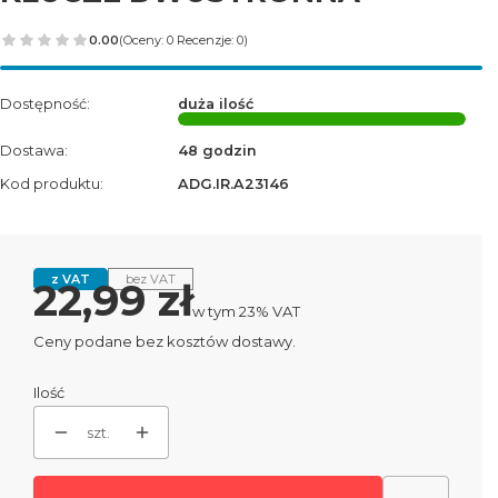
0.00
(Oceny: 0 Recenzje: 0)
Dostępność:
duża ilość
Dostawa:
48 godzin
Kod produktu:
ADG.IR.A23146
z VAT
bez VAT
Cena
22,99 zł
w tym 23% VAT
w tym
23%
VAT
Ceny podane bez kosztów dostawy.
Ilość
szt.