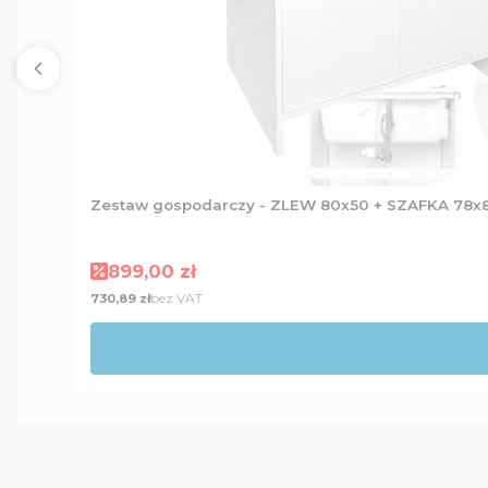
Zestaw gospodarczy - ZLEW 80x50 + SZAFKA 78x8
Cena promocyjna
899,00 zł
Cena
bez VAT
730,89 zł