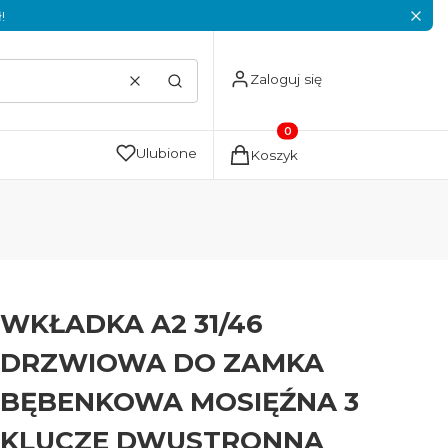
!
Zaloguj się
Wyczyść
Szukaj
Produkty w koszyku: 0. Zoba
Ulubione
Koszyk
WKŁADKA A2 31/46
DRZWIOWA DO ZAMKA
BĘBENKOWA MOSIĘŹNA 3
KLUCZE DWUSTRONNA