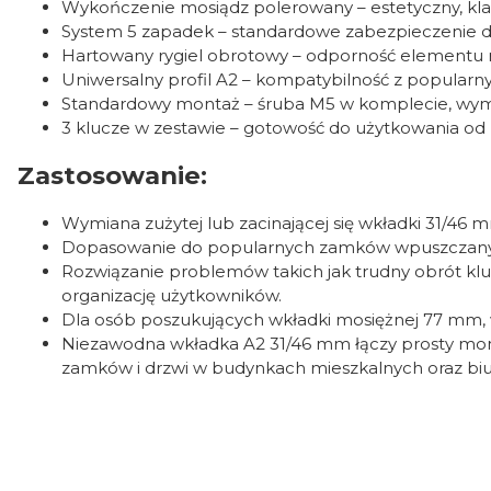
Wykończenie mosiądz polerowany – estetyczny, kl
System 5 zapadek – standardowe zabezpieczenie d
Hartowany rygiel obrotowy – odporność elementu ro
Uniwersalny profil A2 – kompatybilność z popula
Standardowy montaż – śruba M5 w komplecie, wym
3 klucze w zestawie – gotowość do użytkowania od ra
Zastosowanie:
Wymiana zużytej lub zacinającej się wkładki 31/46
Dopasowanie do popularnych zamków wpuszczanych
Rozwiązanie problemów takich jak trudny obrót kluc
organizację użytkowników.
Dla osób poszukujących wkładki mosiężnej 77 mm,
Niezawodna wkładka A2 31/46 mm łączy prosty monta
zamków i drzwi w budynkach mieszkalnych oraz bi
0.00
Liczba ocen: 0