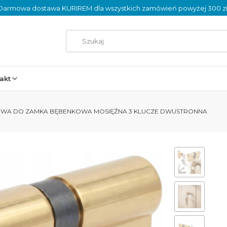
Darmowa dostawa KURIREM dla wszystkich zamówień powyżej 300 zł
akt
IOWA DO ZAMKA BĘBENKOWA MOSIĘŹNA 3 KLUCZE DWUSTRONNA