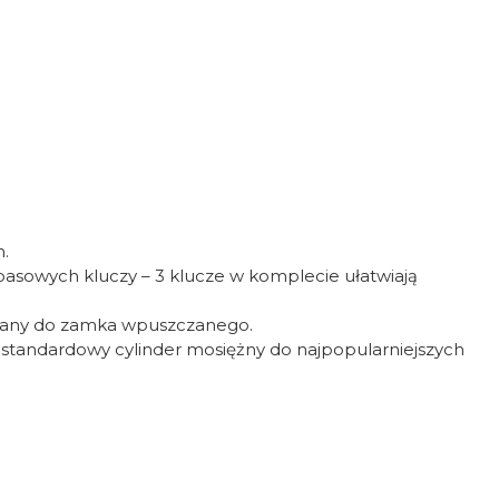
.
pasowych kluczy – 3 klucze w komplecie ułatwiają
owany do zamka wpuszczanego.
 standardowy cylinder mosiężny do najpopularniejszych
Oceń i opisz