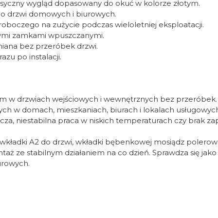
asyczny wygląd dopasowany do okuć w kolorze złotym.
o drzwi domowych i biurowych.
boczego na zużycie podczas wieloletniej eksploatacji.
rnymi zamkami wpuszczanymi.
iana bez przeróbek drzwi.
zu po instalacji.
 mm w drzwiach wejściowych i wewnętrznych bez przeróbek.
 w domach, mieszkaniach, biurach i lokalach usługowych
za, niestabilna praca w niskich temperaturach czy brak za
 wkładki A2 do drzwi, wkładki bębenkowej mosiądz poler
ż ze stabilnym działaniem na co dzień. Sprawdza się jako
urowych.