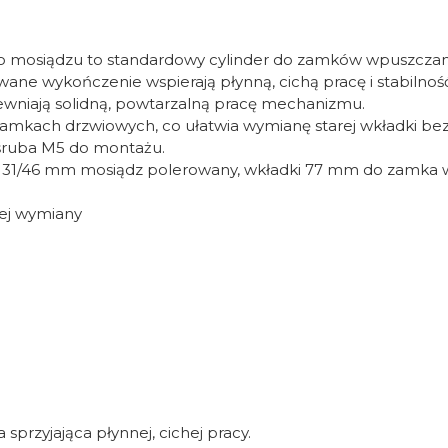
mosiądzu to standardowy cylinder do zamków wpuszczanyc
wane wykończenie wspierają płynną, cichą pracę i stabiln
ewniają solidną, powtarzalną pracę mechanizmu.
amkach drzwiowych, co ułatwia wymianę starej wkładki bez 
 śruba M5 do montażu.
i 31/46 mm mosiądz polerowany, wkładki 77 mm do zamka w
iej wymiany
sprzyjająca płynnej, cichej pracy.