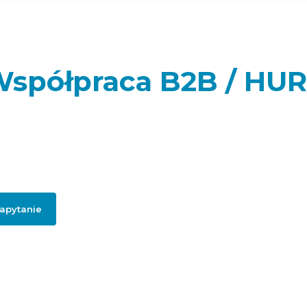
spółpraca B2B / HU
sz sklep internetowy, punkt handlowy, firmę usługową lub realizujes
a dla swoich klientów lub potrzebujesz artykułów do swojej firmy? 
ail, jeżeli chcesz otrzymać szczegółowe informację dotyczące oferty 
współpracy B2B.
zapytanie
jego firmowego maila, zgadzasz się na przesłanie informacji handlowych dotycząc
hurtowej / B2B.
Polityką prywatności
.
informacji na temat naszej oferty hurtowej zn
pod
linkiem:
HURT ADGO