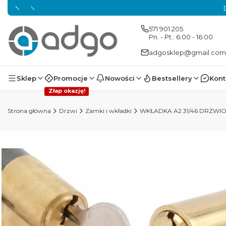
571 901 205
Pn. - Pt.: 6:00 - 16:00
adgosklep@gmail.com
Sklep
Promocje
Nowości
Bestsellery
Kont
Złap okazję!
Strona główna
Drzwi
Zamki i wkładki
WKŁADKA A2 31/46 DRZW