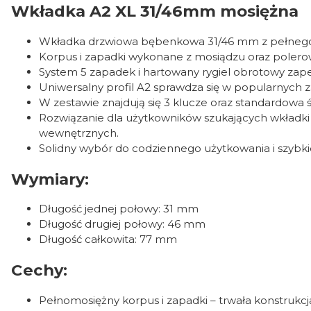
Wkładka A2 XL 31/46mm mosiężna
Wkładka drzwiowa bębenkowa 31/46 mm z pełnego 
Korpus i zapadki wykonane z mosiądzu oraz polero
System 5 zapadek i hartowany rygiel obrotowy zap
Uniwersalny profil A2 sprawdza się w popularnych z
W zestawie znajdują się 3 klucze oraz standardowa
Rozwiązanie dla użytkowników szukających wkładk
wewnętrznych.
Solidny wybór do codziennego użytkowania i szybk
Wymiary:
Długość jednej połowy: 31 mm
Długość drugiej połowy: 46 mm
Długość całkowita: 77 mm
Cechy:
Pełnomosiężny korpus i zapadki – trwała konstrukcja 