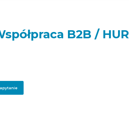
spółpraca B2B / HU
sz sklep internetowy, punkt handlowy, firmę usługową lub realizujes
a dla swoich klientów lub potrzebujesz artykułów do swojej firmy? 
ail, jeżeli chcesz otrzymać szczegółowe informację dotyczące oferty 
współpracy B2B.
zapytanie
jego firmowego maila, zgadzasz się na przesłanie informacji handlowych dotycząc
hurtowej / B2B.
Polityką prywatności
.
informacji na temat naszej oferty hurtowej zn
pod
linkiem:
HURT ADGO