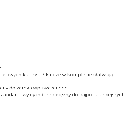
.
pasowych kluczy – 3 klucze w komplecie ułatwiają
owany do zamka wpuszczanego.
 standardowy cylinder mosiężny do najpopularniejszych
Oceń i opisz