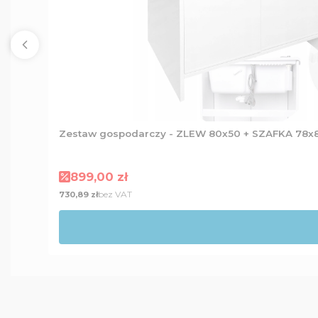
Zestaw gospodarczy - ZLEW 80x50 + SZAFKA 78x8
Cena promocyjna
899,00 zł
Cena
bez VAT
730,89 zł