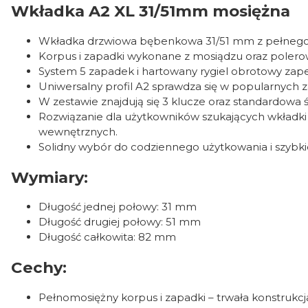
Wkładka A2 XL 31/51mm mosiężna
Wkładka drzwiowa bębenkowa 31/51 mm z pełnego 
Korpus i zapadki wykonane z mosiądzu oraz polero
System 5 zapadek i hartowany rygiel obrotowy zap
Uniwersalny profil A2 sprawdza się w popularnych z
W zestawie znajdują się 3 klucze oraz standardowa
Rozwiązanie dla użytkowników szukających wkładk
wewnętrznych.
Solidny wybór do codziennego użytkowania i szybk
Wymiary:
Długość jednej połowy: 31 mm
Długość drugiej połowy: 51 mm
Długość całkowita: 82 mm
Cechy:
Pełnomosiężny korpus i zapadki – trwała konstrukcja 