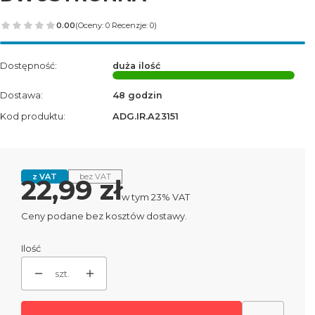
0.00
(Oceny: 0 Recenzje: 0)
Dostępność:
duża ilość
Dostawa:
48 godzin
Kod produktu:
ADG.IR.A23151
z VAT
bez VAT
Cena
22,99 zł
w tym 23% VAT
w tym
23%
VAT
Ceny podane bez kosztów dostawy.
Ilość
szt.