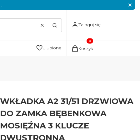
!
Zaloguj się
Wyczyść
Szukaj
Produkty w koszyku: 0. Zoba
Ulubione
Koszyk
WKŁADKA A2 31/51 DRZWIOWA
DO ZAMKA BĘBENKOWA
MOSIĘŹNA 3 KLUCZE
DWUSTRONNA