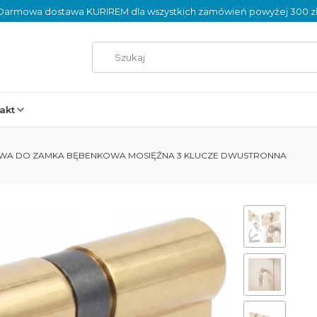
Darmowa dostawa KURIREM dla wszystkich zamówień powyżej 300 zł
akt
IOWA DO ZAMKA BĘBENKOWA MOSIĘŹNA 3 KLUCZE DWUSTRONNA