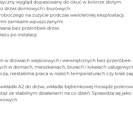
asyczny wygląd dopasowany do okuć w kolorze złotym.
o drzwi domowych i biurowych.
boczego na zużycie podczas wieloletniej eksploatacji.
rnymi zamkami wpuszczanymi.
iana bez przeróbek drzwi.
zu po instalacji.
 mm w drzwiach wejściowych i wewnętrznych bez przeróbek.
 w domach, mieszkaniach, biurach i lokalach usługowych
za, niestabilna praca w niskich temperaturach czy brak za
 wkładki A2 do drzwi, wkładki bębenkowej mosiądz poler
ż ze stabilnym działaniem na co dzień. Sprawdza się jako
urowych.