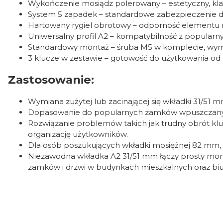
Wykończenie mosiądz polerowany – estetyczny, kl
System 5 zapadek – standardowe zabezpieczenie d
Hartowany rygiel obrotowy – odporność elementu ro
Uniwersalny profil A2 – kompatybilność z popula
Standardowy montaż – śruba M5 w komplecie, wym
3 klucze w zestawie – gotowość do użytkowania od ra
Zastosowanie:
Wymiana zużytej lub zacinającej się wkładki 31/51
Dopasowanie do popularnych zamków wpuszczanych
Rozwiązanie problemów takich jak trudny obrót kluc
organizację użytkowników.
Dla osób poszukujących wkładki mosiężnej 82 mm,
Niezawodna wkładka A2 31/51 mm łączy prosty monta
zamków i drzwi w budynkach mieszkalnych oraz bi
0.00
Liczba ocen: 0