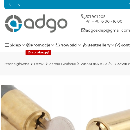
571 901 205
Pn. - Pt.: 6:00 - 16:00
adgosklep@gmail.com
Sklep
Promocje
Nowości
Bestsellery
Kont
Złap okazję!
Strona główna
Drzwi
Zamki i wkładki
WKŁADKA A2 31/51 DRZW