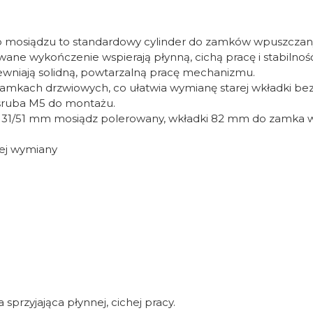
mosiądzu to standardowy cylinder do zamków wpuszczanyc
wane wykończenie wspierają płynną, cichą pracę i stabiln
ewniają solidną, powtarzalną pracę mechanizmu.
amkach drzwiowych, co ułatwia wymianę starej wkładki bez 
 śruba M5 do montażu.
i 31/51 mm mosiądz polerowany, wkładki 82 mm do zamka w
iej wymiany
sprzyjająca płynnej, cichej pracy.